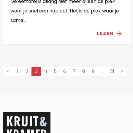
De eettafel is allang niet meer alleen de plek
waar je snel een hap eet. Het is de plek waar je
same...
LEZEN
arrow_forward
<
1
2
3
4
5
6
7
8
9
…
21
>