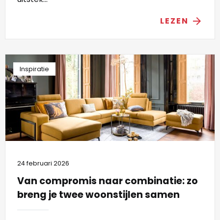
LEZEN
arrow_forward
Inspiratie
24 februari 2026
Van compromis naar combinatie: zo
breng je twee woonstijlen samen