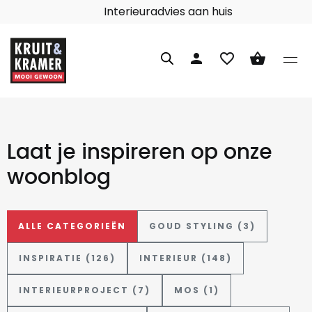
Interieuradvies aan huis
person
favorite_border
shopping_basket
Laat je inspireren op onze
woonblog
ALLE CATEGORIEËN
GOUD STYLING (3)
INSPIRATIE (126)
INTERIEUR (148)
INTERIEURPROJECT (7)
MOS (1)