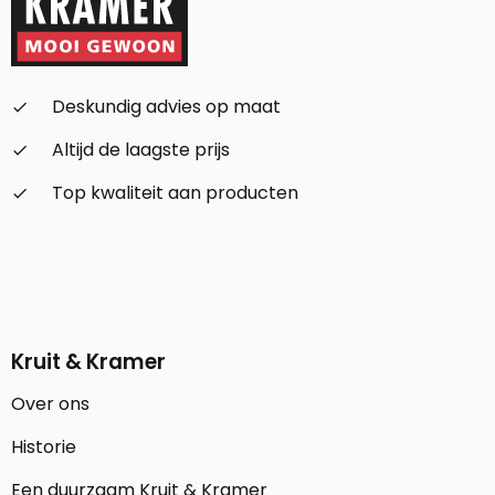
Deskundig advies op maat
check_small
Altijd de laagste prijs
check_small
Top kwaliteit aan producten
check_small
Kruit & Kramer
Over ons
Historie
Een duurzaam Kruit & Kramer