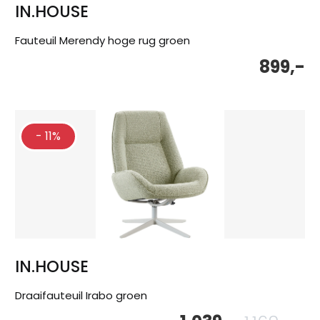
IN.HOUSE
Fauteuil Merendy hoge rug groen
899,-
- 11%
IN.HOUSE
Draaifauteuil Irabo groen
Oor
Hu