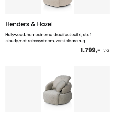
Henders & Hazel
Hollywood, homecinema draaifauteuil xl, stof
cloudy,met relaxsysteem, verstelbare rug
1.799,-
v.a.