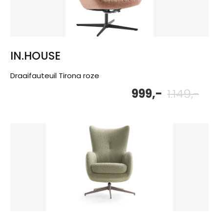
IN.HOUSE
Draaifauteuil Tirona roze
999,-
1.149,-
Oor
Hu
pri
pri
wa
is:
1.14
999