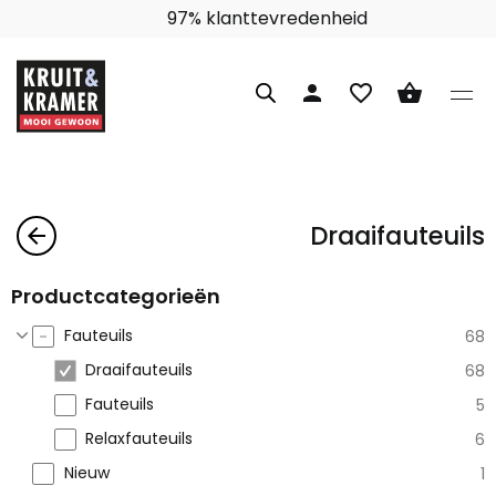
Interieuradvies aan huis
person
favorite_border
shopping_basket
Draaifauteuils
arrow_back
Productcategorieën
Fauteuils
68
Draaifauteuils
68
Fauteuils
5
Relaxfauteuils
6
Nieuw
1