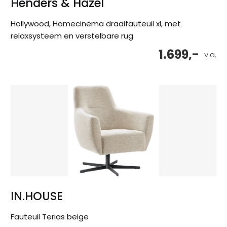
Henders & Hazel
Hollywood, Homecinema draaifauteuil xl, met
relaxsysteem en verstelbare rug
1.699,-
v.a.
IN.HOUSE
Fauteuil Terias beige