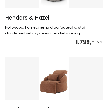
Henders & Hazel
Hollywood, homecinema draaifauteuil xl, stof
cloudy,met relaxsysteem, verstelbare rug
1.799,-
v.a.