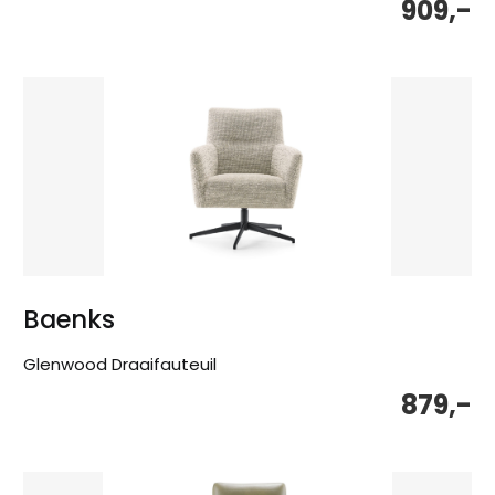
909,-
Baenks
Glenwood Draaifauteuil
879,-