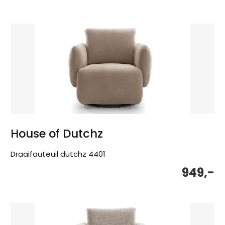
wa
is:
999
795
House of Dutchz
Draaifauteuil dutchz 4401
949,-