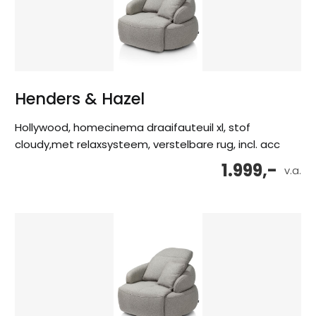
Henders & Hazel
Hollywood, homecinema draaifauteuil xl, stof
cloudy,met relaxsysteem, verstelbare rug, incl. acc
1.999,-
v.a.