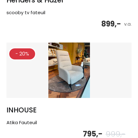
scooby tv fateuil
899,-
v.a.
- 20%
INHOUSE
Atika Fauteuil
795,-
999,-
Oor
Hu
pri
pri