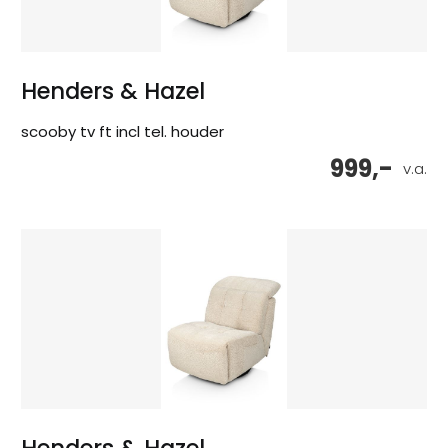
Henders & Hazel
scooby tv ft incl tel. houder
999,-
v.a.
Henders & Hazel