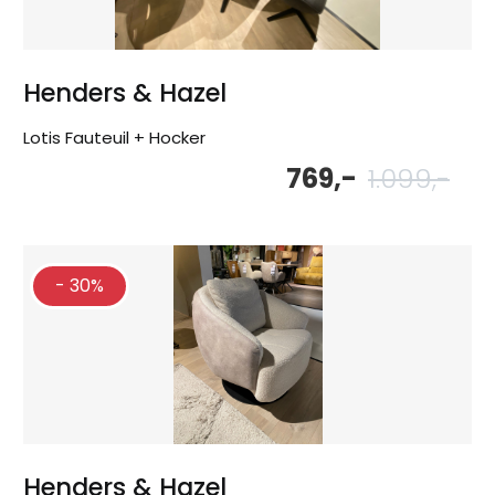
Henders & Hazel
Lotis Fauteuil + Hocker
769,-
1.099,-
Oor
Hu
pri
pri
wa
is:
1.0
769
- 30%
Henders & Hazel