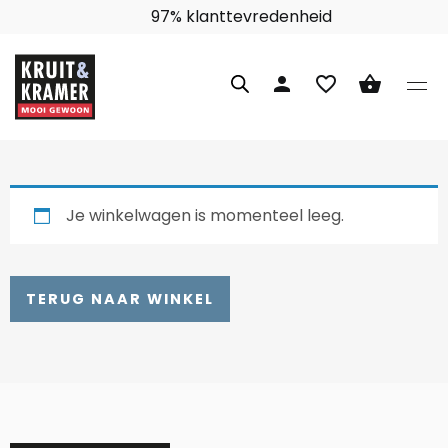
97% klanttevredenheid
person
favorite_border
shopping_basket
Je winkelwagen is momenteel leeg.
TERUG NAAR WINKEL