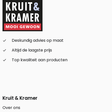
Deskundig advies op maat
check_small
Altijd de laagste prijs
check_small
Top kwaliteit aan producten
check_small
Kruit & Kramer
Over ons