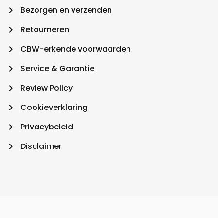
keyboard_arrow_right
Bezorgen en verzenden
keyboard_arrow_right
Retourneren
keyboard_arrow_right
CBW-erkende voorwaarden
keyboard_arrow_right
Service & Garantie
keyboard_arrow_right
Review Policy
keyboard_arrow_right
Cookieverklaring
keyboard_arrow_right
Privacybeleid
keyboard_arrow_right
Disclaimer