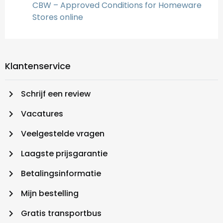
CBW – Approved Conditions for Homeware
Stores online
Klantenservice
keyboard_arrow_right
Schrijf een review
keyboard_arrow_right
Vacatures
keyboard_arrow_right
Veelgestelde vragen
keyboard_arrow_right
Laagste prijsgarantie
keyboard_arrow_right
Betalingsinformatie
keyboard_arrow_right
Mijn bestelling
keyboard_arrow_right
Gratis transportbus