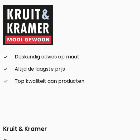
Deskundig advies op maat
check_small
Altijd de laagste prijs
check_small
Top kwaliteit aan producten
check_small
Kruit & Kramer