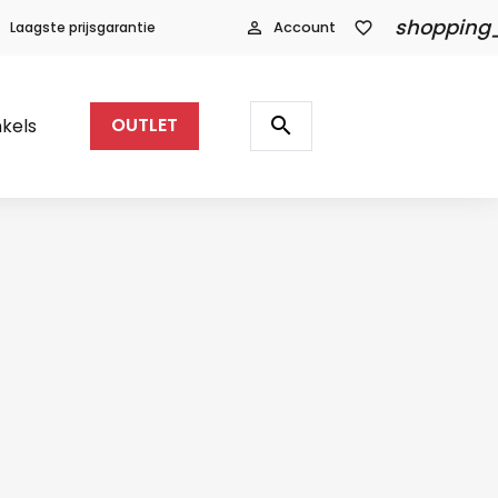
shopping
Laagste prijsgarantie
person_outline
Account
favorite_border
Producten
zoeken
search
kels
OUTLET