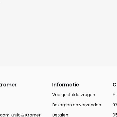
 Kramer
Informatie
C
Veelgestelde vragen
H
Bezorgen en verzenden
97
zaam Kruit & Kramer
Betalen
05