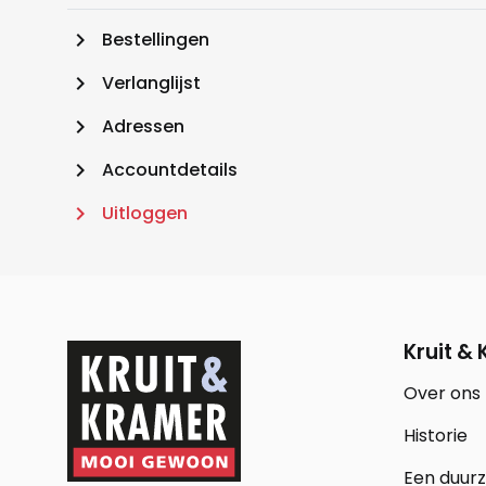
keyboard_arrow_right
Bestellingen
keyboard_arrow_right
Verlanglijst
keyboard_arrow_right
Adressen
keyboard_arrow_right
Accountdetails
keyboard_arrow_right
Uitloggen
Kruit &
Over ons
Historie
Een duur