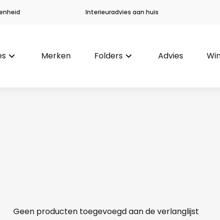
enheid
Interieuradvies aan huis
es
keyboard_arrow_down
Merken
Folders
keyboard_arrow_down
Advies
Win
Geen producten toegevoegd aan de verlanglijst