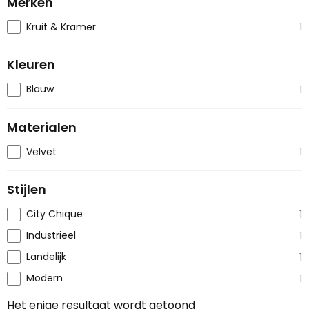
Merken
Kruit & Kramer
1
Kleuren
Blauw
1
Materialen
Velvet
1
Stijlen
City Chique
1
Industrieel
1
Landelijk
1
Modern
1
Het enige resultaat wordt getoond