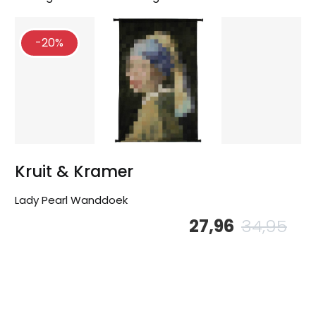
-20%
Kruit & Kramer
Lady Pearl Wanddoek
27,96
34,95
Oor
Hu
pri
pri
wa
is:
34,
27,