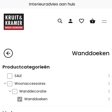
Interieuradvies aan huis
person
favorite_border
shopping_basket
Wanddoeken
arrow_back
Productcategorieën
SALE
1
Woonaccessoires
1
Wanddecoratie
1
Wanddoeken
1