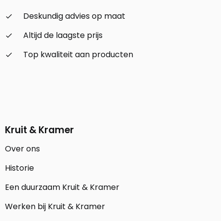
Deskundig advies op maat
check_small
Altijd de laagste prijs
check_small
Top kwaliteit aan producten
check_small
Kruit & Kramer
Over ons
Historie
Een duurzaam Kruit & Kramer
Werken bij Kruit & Kramer