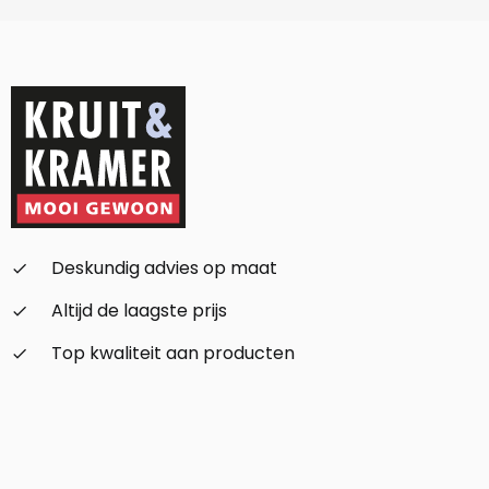
Deskundig advies op maat
check_small
Altijd de laagste prijs
check_small
Top kwaliteit aan producten
check_small