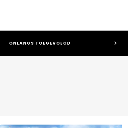
keyboard_arrow_right
ONLANGS TOEGEVOEGD