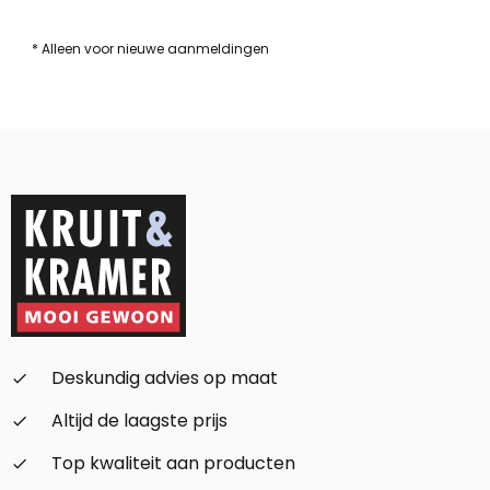
* Alleen voor nieuwe aanmeldingen
Deskundig advies op maat
check_small
Altijd de laagste prijs
check_small
Top kwaliteit aan producten
check_small