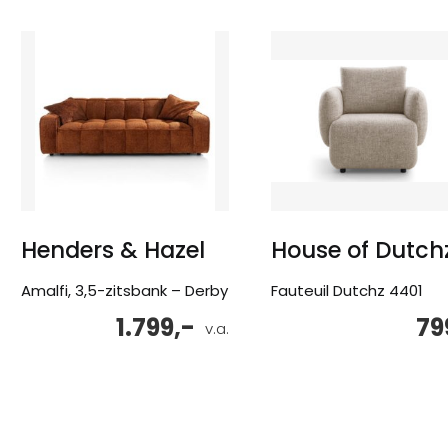
Henders & Hazel
House of Dutch
Amalfi, 3,5-zitsbank – Derby
Fauteuil Dutchz 4401
1.799,-
79
v.a.