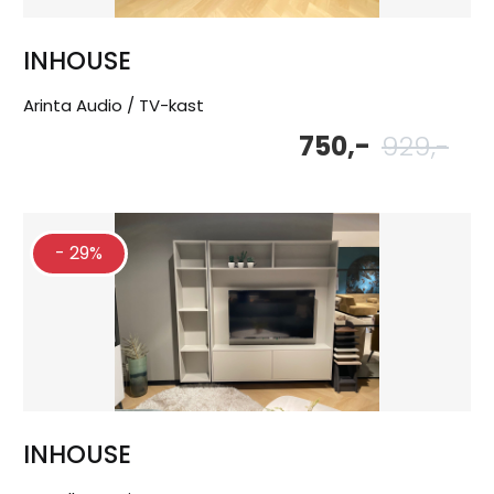
INHOUSE
Arinta Audio / TV-kast
750,-
929,-
Oor
Hu
pri
pri
wa
is:
929
750
- 29%
INHOUSE