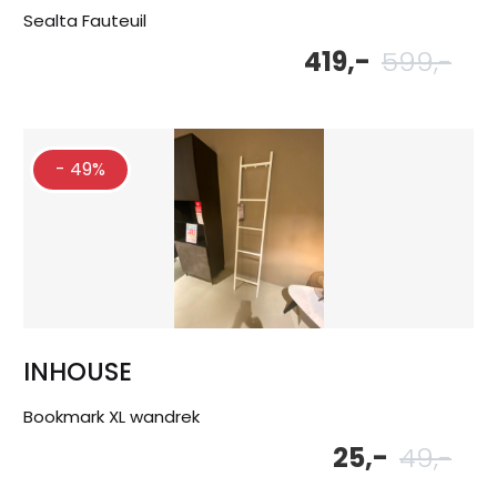
Sealta Fauteuil
419,-
599,-
Oor
Hu
pri
pri
wa
is:
599
419
- 49%
INHOUSE
Bookmark XL wandrek
25,-
49,-
Oor
Hu
pri
pri
wa
is: