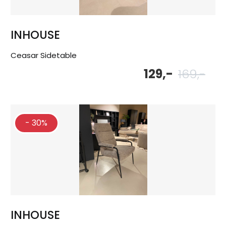
INHOUSE
Ceasar Sidetable
129,-
169,-
Oor
Hu
pri
pri
wa
is:
169
129
- 30%
INHOUSE