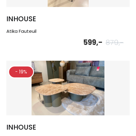
INHOUSE
Atika Fauteuil
599,-
879,-
Oor
Hu
pri
pri
wa
is:
879
599
- 19%
INHOUSE