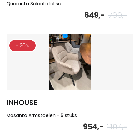
Quaranta Salontafel set
649,-
799,-
Oor
Hu
pri
pri
wa
is:
799
649
- 20%
INHOUSE
Masanto Armstoelen - 6 stuks
954,-
1.194,-
Oor
Hu
pri
pri
wa
is:
1.19
954