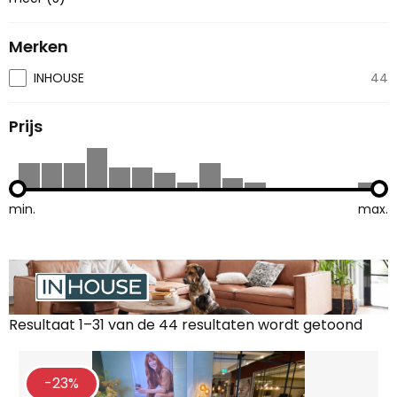
Merken
INHOUSE
44
Prijs
min.
max.
Resultaat 1–31 van de 44 resultaten wordt getoond
Gesorteerd
op
nieuwste
-23%