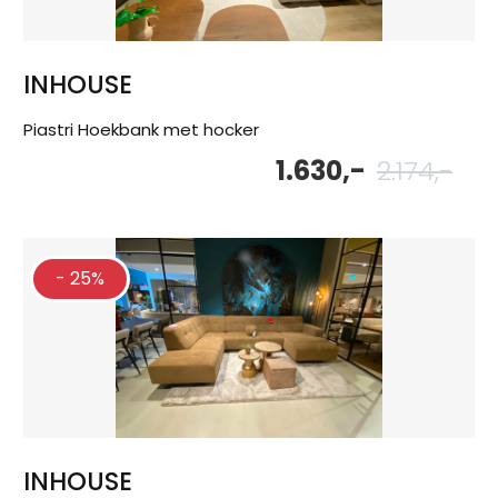
INHOUSE
Piastri Hoekbank met hocker
1.630,-
2.174,-
Oor
Hu
pri
pri
wa
is:
2.1
1.6
- 25%
INHOUSE