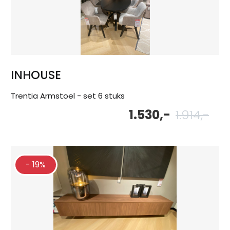
INHOUSE
Trentia Armstoel - set 6 stuks
1.530,-
1.914,-
Oor
Hu
pri
pri
wa
is:
1.91
1.5
- 19%