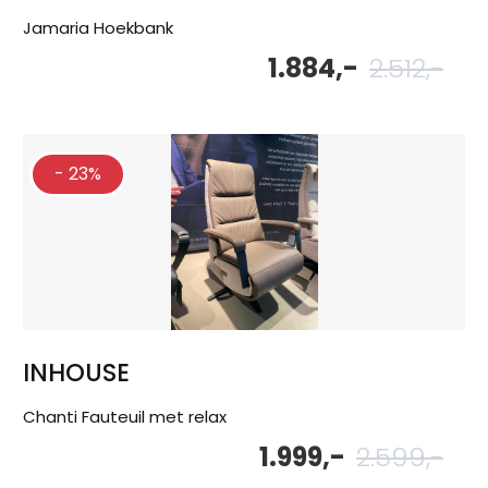
Jamaria Hoekbank
1.884,-
2.512,-
Oor
Hu
pri
pri
wa
is:
2.5
1.8
- 23%
INHOUSE
Chanti Fauteuil met relax
1.999,-
2.599,-
Oor
Hu
pri
pri
wa
is: