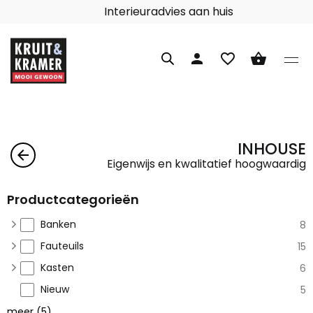
Interieuradvies aan huis
person
favorite_border
shopping_basket
INHOUSE
arrow_back
Eigenwijs en kwalitatief hoogwaardig
Productcategorieën
Banken
8
Fauteuils
15
Kasten
6
Nieuw
5
meer
(
5
)