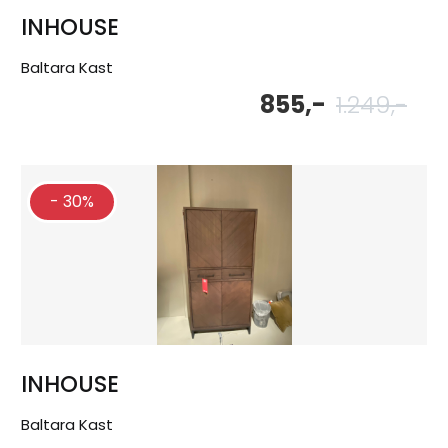
INHOUSE
Baltara Kast
855,-
1.249,-
Oor
Hu
pri
pri
wa
is:
1.2
855
- 30%
INHOUSE
Baltara Kast