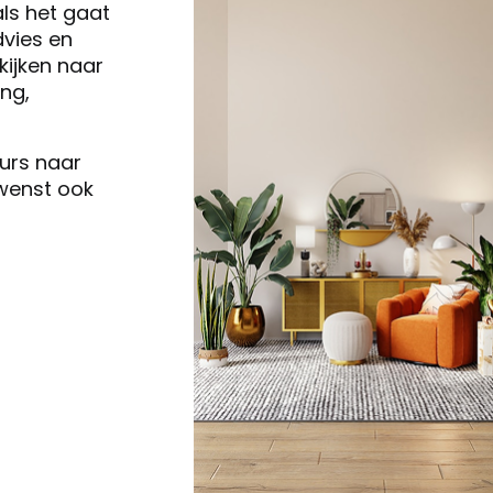
als het gaat
vies en
ijken naar
ng,
eurs naar
 wenst ook