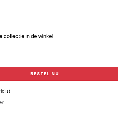
9,-.
e collectie in de winkel
BESTEL NU
alist
gen