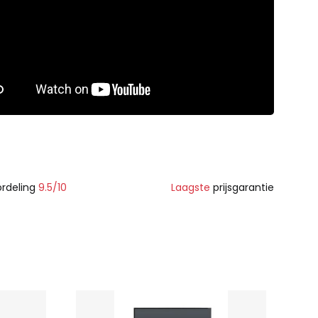
rdeling
9.5/10
Laagste
prijsgarantie