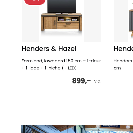
Henders & Hazel
Hende
Farmland, lowboard 150 cm – 1-deur
Henders 
+ 1-lade + 1-niche (+ LED)
cm
899,-
v.a.