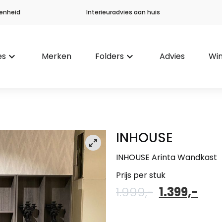
enheid
Interieuradvies aan huis
es
keyboard_arrow_down
Merken
Folders
keyboard_arrow_down
Advies
Win
INHOUSE
INHOUSE Arinta Wandkast
Prijs per stuk
Oorspronke
Hui
1.999,-
1.399,-
prijs
prij
was:
is: