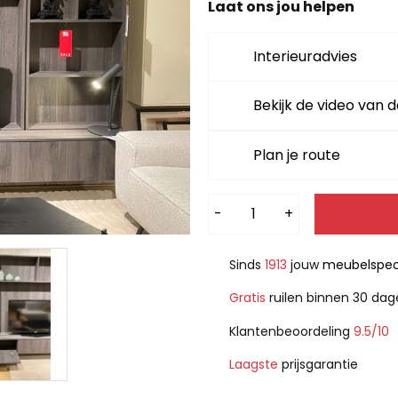
1.999,-.
1.39
Laat ons jou helpen
Interieuradvies
Bekijk de video van d
Plan je route
Alternative:
-
+
Sinds
1913
jouw
meubelspeci
Gratis
ruilen binnen 30 da
Klantenbeoordeling
9.5/10
Laagste
prijsgarantie