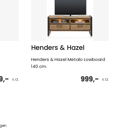
Henders & Hazel
Henders & Hazel Metalo Lowboard
140 cm.
9,-
999,-
v.a.
v.a.
ngen