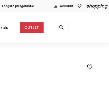
shopping
Laagste prijsgarantie
person_outline
Account
favorite_border
Producten
zoeken
search
kels
OUTLET
lijke
dige
s