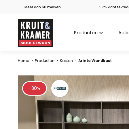
Meer dan 60 merken
97% klanttevred
Producten
keyboard_arrow_down
Acti
Home
>
Producten
>
Kasten
>
Arinta Wandkast
-30%