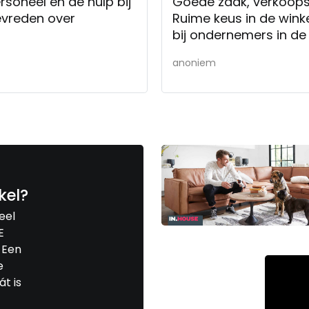
rsoneel en de hulp bij
Goede zaak, verkoops
tevreden over
Ruime keus in de winke
bij ondernemers in de
anoniem
kel?
eel
E
. Een
e
át is