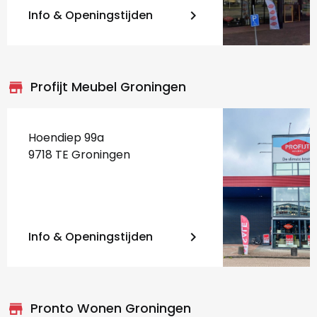
Info & Openingstijden
keyboard_arrow_right
store_mall_directory
Profijt Meubel Groningen
Hoendiep 99a
9718 TE Groningen
Info & Openingstijden
keyboard_arrow_right
store_mall_directory
Pronto Wonen Groningen