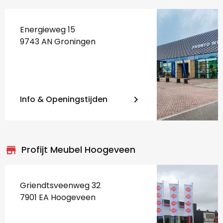
Energieweg 15
9743 AN Groningen
Info & Openingstijden
keyboard_arrow_right
store_mall_directory
Profijt Meubel Hoogeveen
Griendtsveenweg 32
7901 EA Hoogeveen