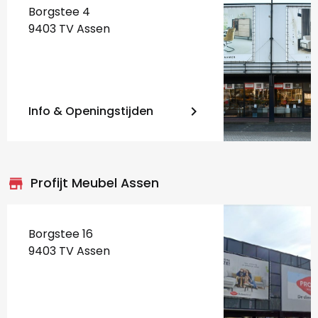
Borgstee 4
9403 TV Assen
Info & Openingstijden
keyboard_arrow_right
store_mall_directory
Profijt Meubel Assen
Borgstee 16
9403 TV Assen