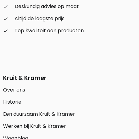
Deskundig advies op maat
check_small
Altijd de laagste prijs
check_small
Top kwaliteit aan producten
check_small
Kruit & Kramer
Over ons
Historie
Een duurzaam Kruit & Kramer
Werken bij Kruit & Kramer
Woonblog