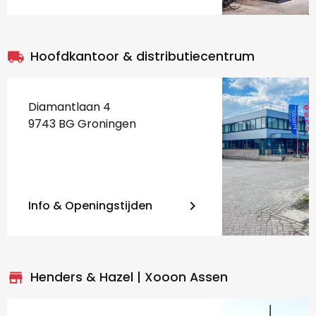
local_shipping
Hoofdkantoor & distributiecentrum
Diamantlaan 4
9743 BG Groningen
Info & Openingstijden
keyboard_arrow_right
store_mall_directory
Henders & Hazel | Xooon Assen