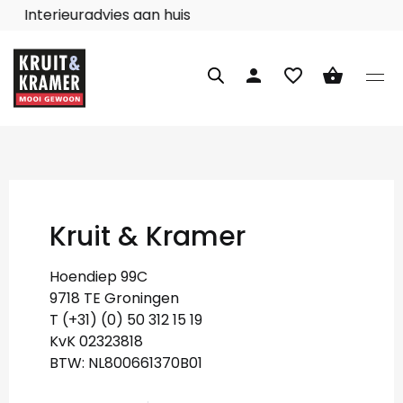
Interieuradvies aan huis
person
favorite_border
shopping_basket
Kruit & Kramer
Hoendiep 99C
9718 TE Groningen
T (+31) (0) 50 312 15 19
KvK 02323818
BTW: NL800661370B01