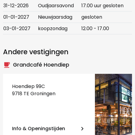
31-12-2026
Oudjaarsavond
17.00 uur gesloten
01-01-2027
Nieuwjaarsdag
gesloten
03-01-2027
koopzondag
12.00 - 17.00
Andere vestigingen
local_cafe
Grandcafé Hoendiep
Hoendiep 99C
9718 TE Groningen
Info & Openingstijden
keyboard_arrow_right