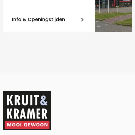
Info & Openingstijden
keyboard_arrow_right