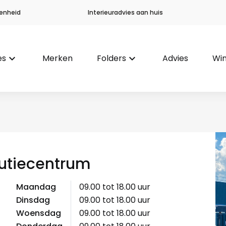
enheid
Interieuradvies aan huis
es
keyboard_arrow_down
Merken
Folders
keyboard_arrow_down
Advies
Win
butiecentrum
Maandag
09.00 tot 18.00 uur
Dinsdag
09.00 tot 18.00 uur
Woensdag
09.00 tot 18.00 uur