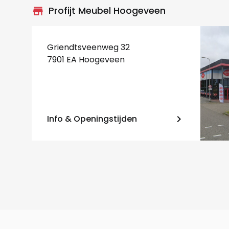
store_mall_directory
Profijt Meubel Hoogeveen
Griendtsveenweg 32
7901 EA Hoogeveen
Info & Openingstijden
keyboard_arrow_right