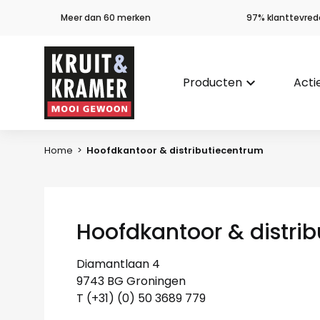
Meer dan 60 merken
97% klanttevred
Producten
keyboard_arrow_down
Acti
Home
>
Hoofdkantoor & distributiecentrum
Hoofdkantoor & distri
Diamantlaan 4
9743 BG Groningen
T (+31) (0) 50 3689 779