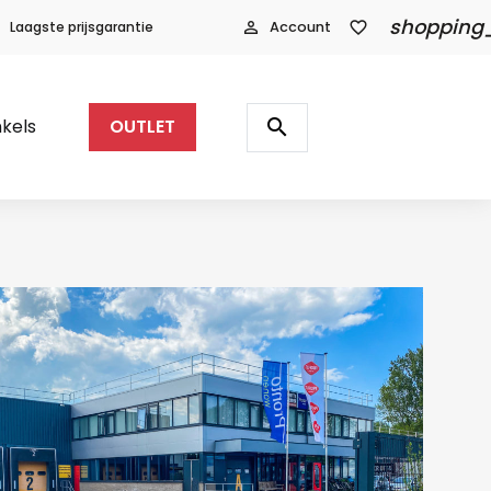
shopping
Laagste prijsgarantie
person_outline
Account
favorite_border
Producten
zoeken
search
kels
OUTLET