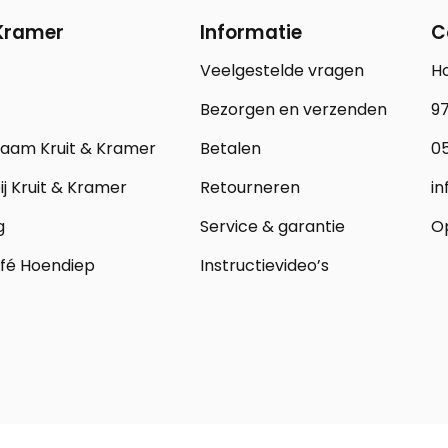
 Kramer
Informatie
C
Veelgestelde vragen
H
Bezorgen en verzenden
97
zaam Kruit & Kramer
Betalen
05
j Kruit & Kramer
Retourneren
in
g
Service & garantie
Op
fé Hoendiep
Instructievideo’s