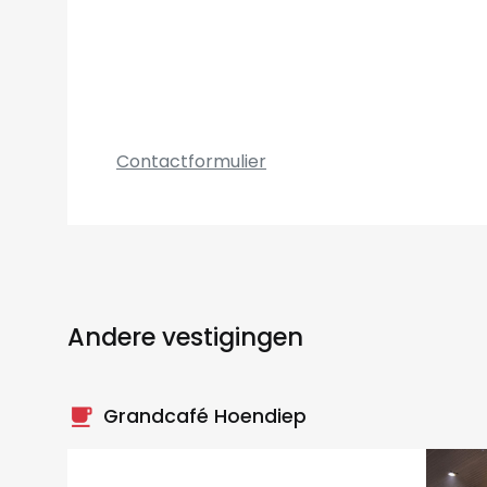
Contactformulier
Andere vestigingen
local_cafe
Grandcafé Hoendiep