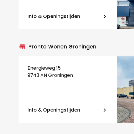
Info & Openingstijden
keyboard_arrow_right
store_mall_directory
Pronto Wonen Groningen
Energieweg 15
9743 AN Groningen
Info & Openingstijden
keyboard_arrow_right