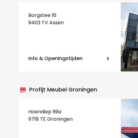
Borgstee 16
9403 TV Assen
Info & Openingstijden
keyboard_arrow_right
store_mall_directory
Profijt Meubel Groningen
Hoendiep 99a
9718 TE Groningen