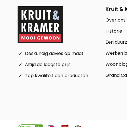
Kruit &
Over ons
Historie
Een duur
Werken bi
Deskundig advies op maat
check_small
Woonblo
Altijd de laagste prijs
check_small
Grand Ca
Top kwaliteit aan producten
check_small