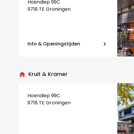
Hoendiep 99C
9718 TE Groningen
Info & Openingstijden
keyboard_arrow_right
home
Kruit & Kramer
Hoendiep 99C
9718 TE Groningen