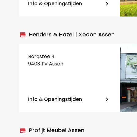
Info & Openingstijden
keyboard_arrow_right
store_mall_directory
Henders & Hazel | Xooon Assen
Borgstee 4
9403 TV Assen
Info & Openingstijden
keyboard_arrow_right
store_mall_directory
Profijt Meubel Assen