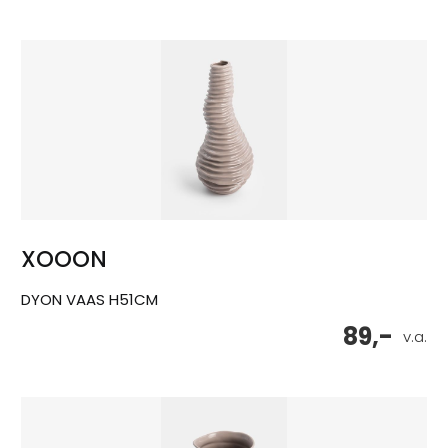
XOOON
DYON VAAS H51CM
89,-
v.a.