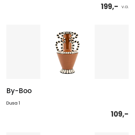
199,-
v.a.
By-Boo
Dusa 1
109,-