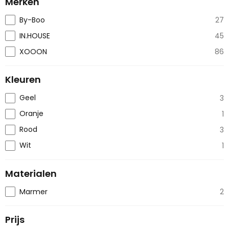
Merken
By-Boo
27
IN.HOUSE
45
XOOON
86
Kleuren
Geel
3
Oranje
1
Rood
3
Wit
1
Materialen
Marmer
2
Prijs