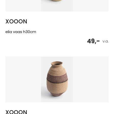
XOOON
elia vaas h30cm
49,-
v.a.
XOOON