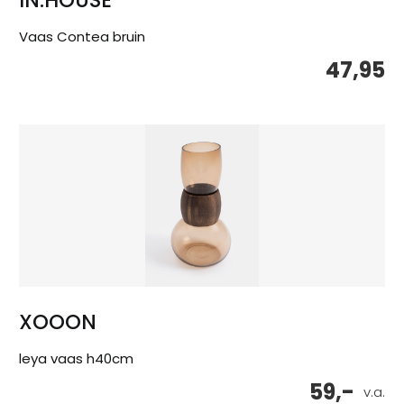
Vaas Contea bruin
47,95
XOOON
leya vaas h40cm
59,-
v.a.