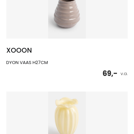
XOOON
DYON VAAS H27CM
69,-
v.a.