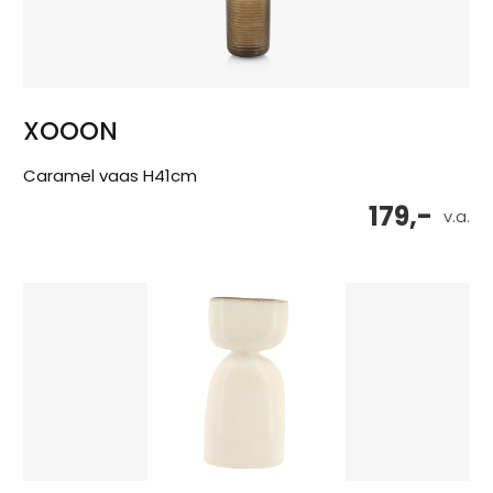
XOOON
Caramel vaas H41cm
179,-
v.a.