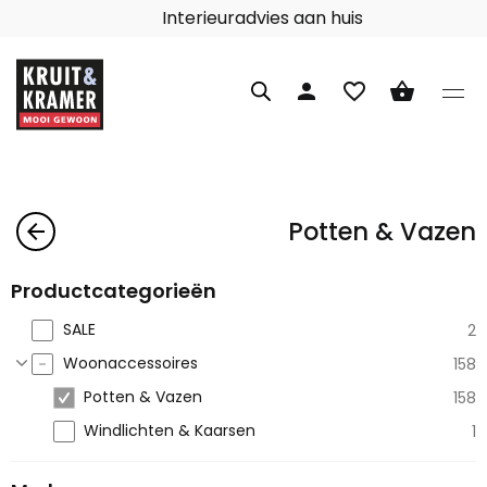
Interieuradvies aan huis
person
favorite_border
shopping_basket
Potten & Vazen
arrow_back
Productcategorieën
SALE
2
Woonaccessoires
158
Potten & Vazen
158
Windlichten & Kaarsen
1