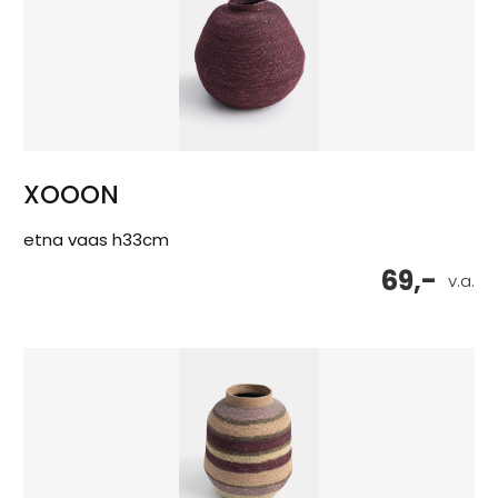
XOOON
etna vaas h33cm
69,-
v.a.