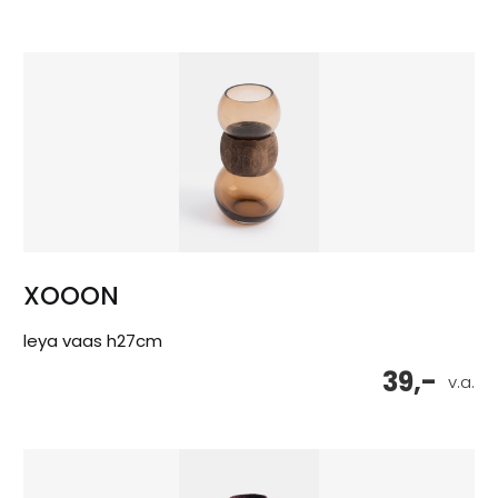
XOOON
leya vaas h27cm
39,-
v.a.