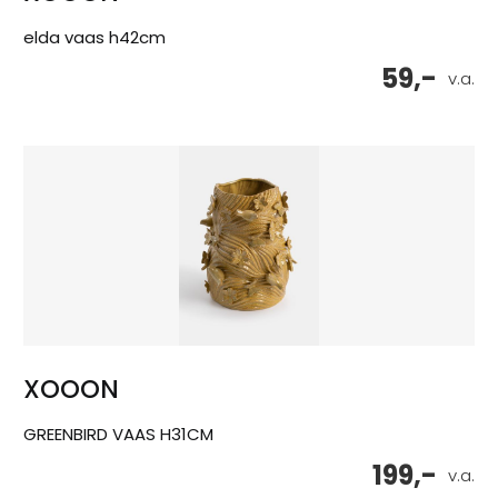
elda vaas h42cm
59,-
v.a.
XOOON
GREENBIRD VAAS H31CM
199,-
v.a.