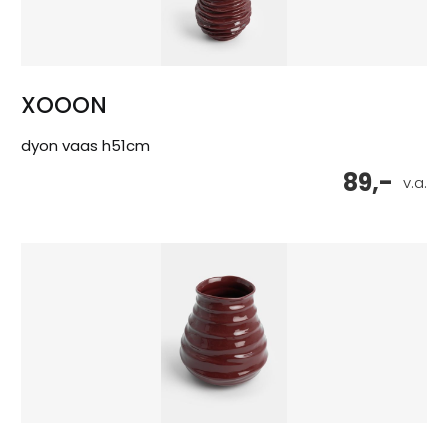
XOOON
dyon vaas h51cm
89,-
v.a.