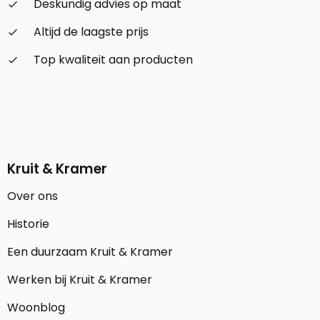
Deskundig advies op maat
check_small
Altijd de laagste prijs
check_small
Top kwaliteit aan producten
check_small
Kruit & Kramer
Over ons
Historie
Een duurzaam Kruit & Kramer
Werken bij Kruit & Kramer
Woonblog