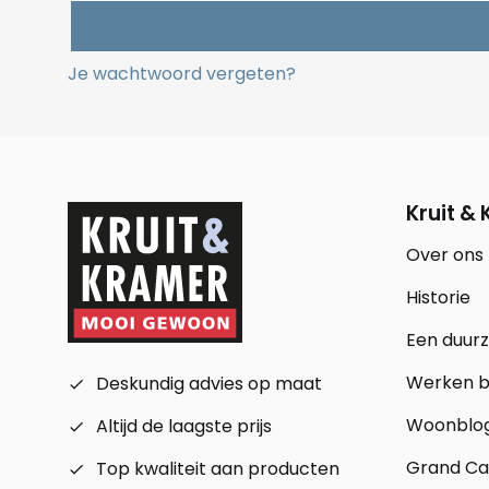
Je wachtwoord vergeten?
Kruit &
Over ons
Historie
Een duur
Werken bi
Deskundig advies op maat
check_small
Woonblo
Altijd de laagste prijs
check_small
Grand Ca
Top kwaliteit aan producten
check_small