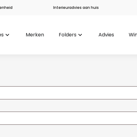
enheid
Interieuradvies aan huis
es
keyboard_arrow_down
Merken
Folders
keyboard_arrow_down
Advies
Win