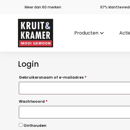
Meer dan 60 merken
97% klanttevred
Producten
keyboard_arrow_down
Acti
Login
Vereist
Gebruikersnaam of e-mailadres
*
Vereist
Wachtwoord
*
Alternative:
Onthouden