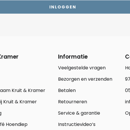
INLOGGEN
 Kramer
Informatie
C
Veelgestelde vragen
H
Bezorgen en verzenden
97
zaam Kruit & Kramer
Betalen
05
j Kruit & Kramer
Retourneren
in
g
Service & garantie
Op
fé Hoendiep
Instructievideo’s