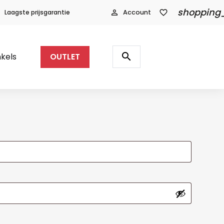
shopping
Laagste prijsgarantie
person_outline
Account
favorite_border
Producten
zoeken
search
kels
OUTLET