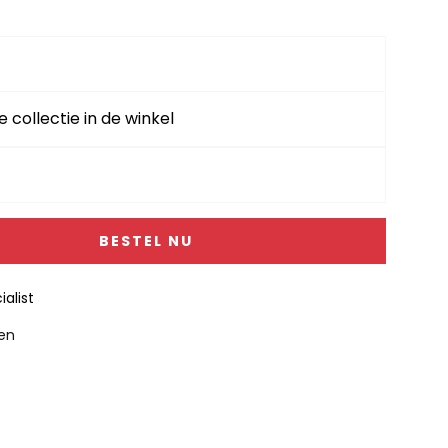
e collectie in de winkel
BESTEL NU
alist
gen