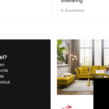
aflevering.
G. Bravenboer
el?
een
ctie
de
elstuk