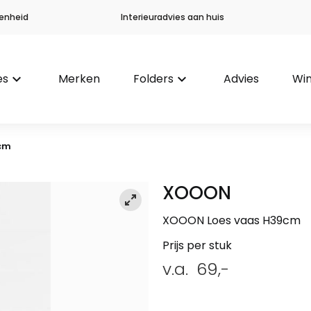
enheid
Interieuradvies aan huis
es
keyboard_arrow_down
Merken
Folders
keyboard_arrow_down
Advies
Win
9cm
XOOON
XOOON Loes vaas H39cm
Prijs per stuk
v.a.
69,-