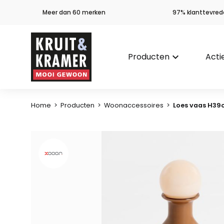
Meer dan 60 merken
97% klanttevred
Producten
keyboard_arrow_down
Acti
Home
>
Producten
>
Woonaccessoires
>
Loes vaas H3