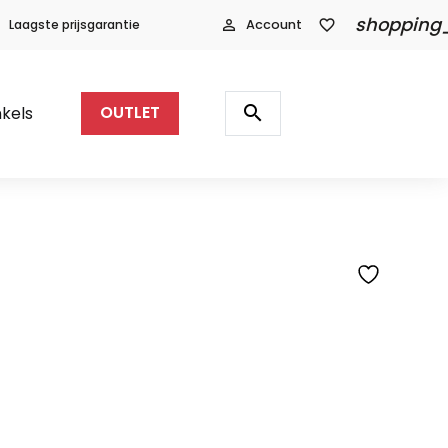
shopping
Laagste prijsgarantie
person_outline
Account
favorite_border
Producten
zoeken
search
kels
OUTLET
SFEERFOTO