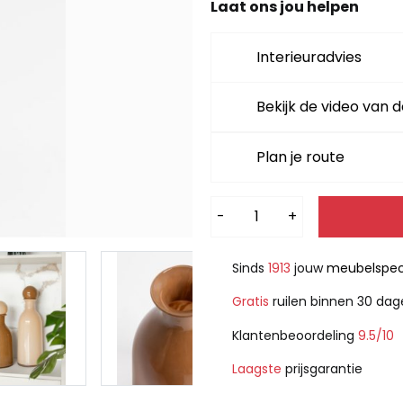
Laat ons jou helpen
Interieuradvies
Bekijk de video van d
Plan je route
Alternative:
-
+
Sinds
1913
jouw
meubelspeci
Gratis
ruilen binnen 30 da
Klantenbeoordeling
9.5/10
Laagste
prijsgarantie