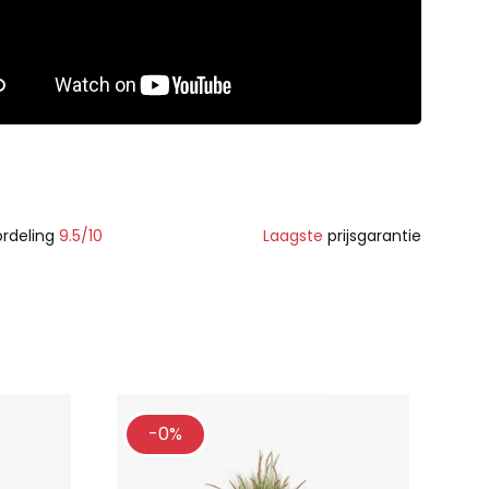
rdeling
9.5/10
Laagste
prijsgarantie
-0%