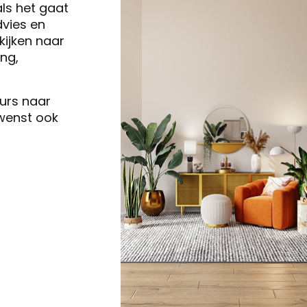
als het gaat
vies en
ijken naar
ng,
eurs naar
 wenst ook