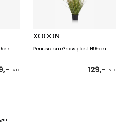
XOOON
60cm
Pennisetum Grass plant H99cm
9,-
129,-
v.a.
v.a.
ngen