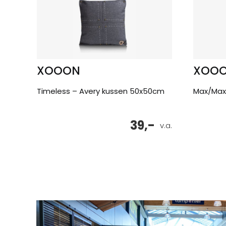
XOOON
XOO
Timeless – Avery kussen 50x50cm
Max/Max
39,-
v.a.