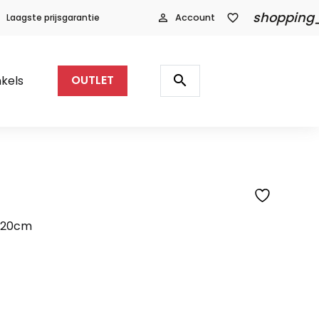
shopping
Laagste prijsgarantie
person_outline
Account
favorite_border
Producten
zoeken
search
kels
OUTLET
D20cm