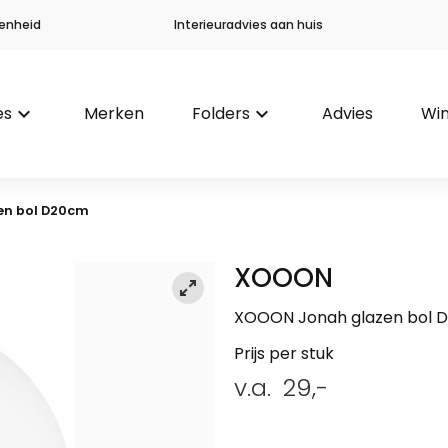
enheid
Interieuradvies aan huis
es
keyboard_arrow_down
Merken
Folders
keyboard_arrow_down
Advies
Win
en bol D20cm
XOOON
XOOON Jonah glazen bol 
Prijs per stuk
v.a.
29,-