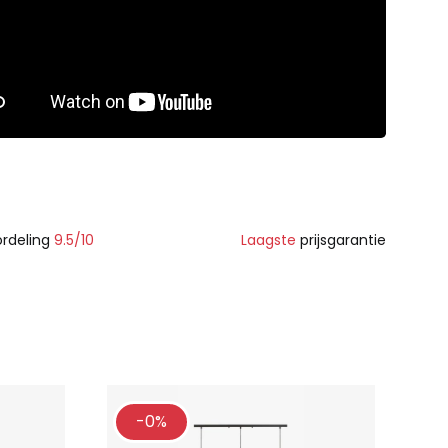
rdeling
9.5/10
Laagste
prijsgarantie
-0%