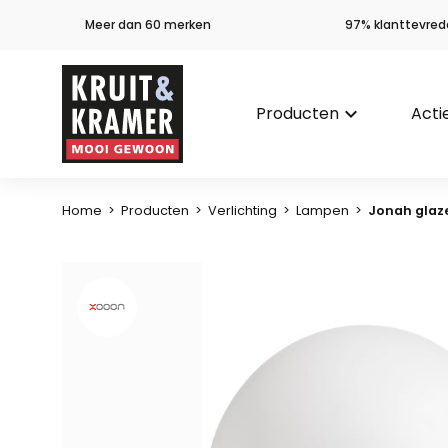
Meer dan 60 merken
97% klanttevred
Producten
keyboard_arrow_down
Acti
Home
>
Producten
>
Verlichting
>
Lampen
>
Jonah glaz