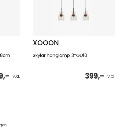
XOOON
58cm
Skylar hanglamp 3*GU10
9,-
399,-
v.a.
v.a.
ngen