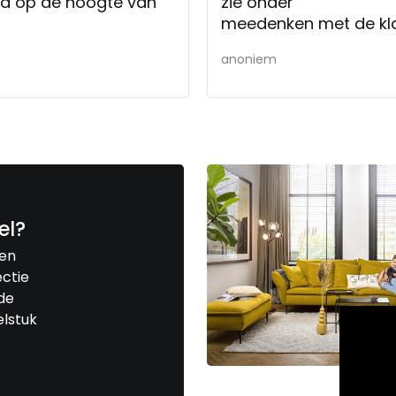
ed op de hoogte van
zie onder
meedenken met de kl
anoniem
el?
een
ctie
de
elstuk