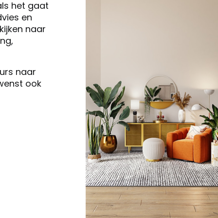
als het gaat
vies en
ijken naar
ng,
eurs naar
 wenst ook