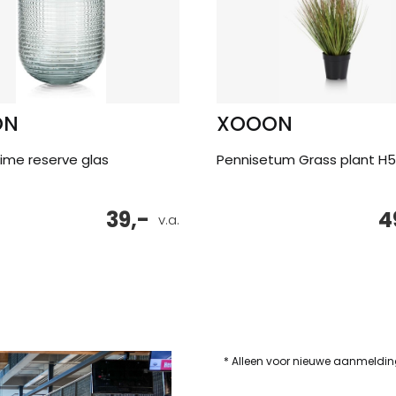
ON
XOOON
ime reserve glas
Pennisetum Grass plant H
39,-
4
v.a.
* Alleen voor nieuwe aanmeldi