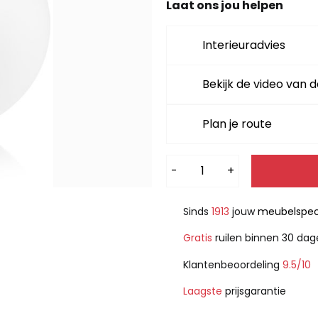
Laat ons jou helpen
Interieuradvies
Bekijk de video van d
Plan je route
Alternative:
-
+
Sinds
1913
jouw
meubelspeci
Gratis
ruilen binnen 30 da
Klantenbeoordeling
9.5/10
Laagste
prijsgarantie