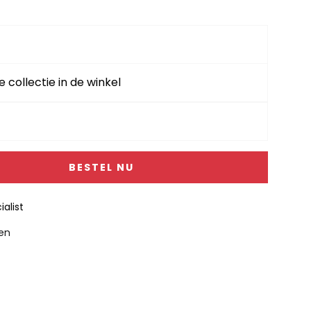
e collectie in de winkel
BESTEL NU
alist
gen