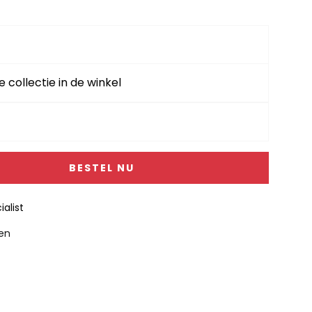
.
e collectie in de winkel
BESTEL NU
alist
gen