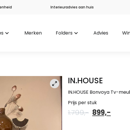
enheid
Interieuradvies aan huis
es
keyboard_arrow_down
Merken
Folders
keyboard_arrow_down
Advies
Win
IN.HOUSE
IN.HOUSE Bonvoya Tv-meu
Prijs per stuk
Oorspronke
Huid
1.799,-
899,-
prijs
prijs
was:
is: