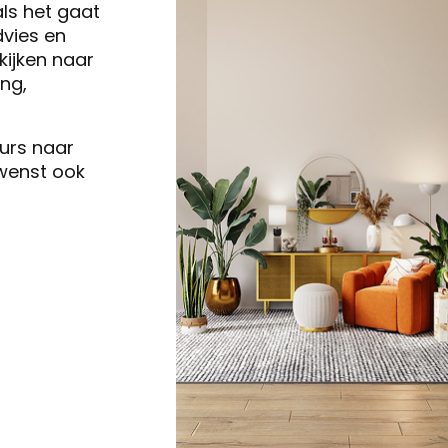
als het gaat
vies en
ijken naar
ng,
eurs naar
 wenst ook