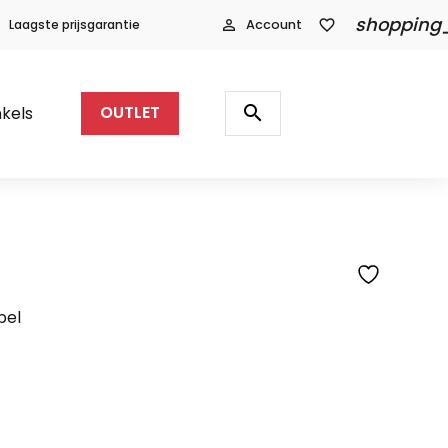
shopping
Laagste prijsgarantie
person_outline
Account
favorite_border
Producten
zoeken
search
kels
OUTLET
bel
lijke
ige