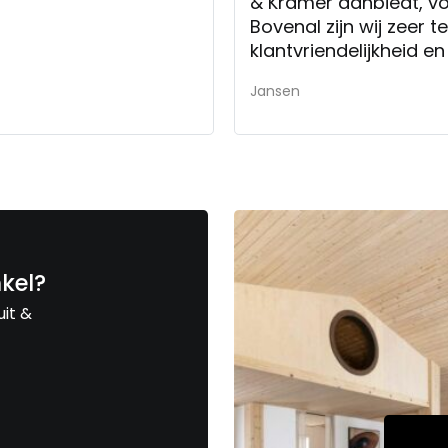
& Kramer aanbiedt, vo
Bovenal zijn wij zeer
klantvriendelijkheid en
Op dit moment zijn wi
Jansen
spullen.
nkel?
uit &