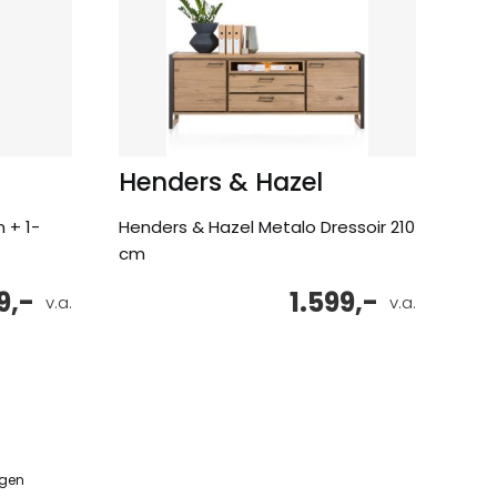
Henders & Hazel
 + 1-
Henders & Hazel Metalo Dressoir 210
cm
9,-
1.599,-
v.a.
v.a.
ngen