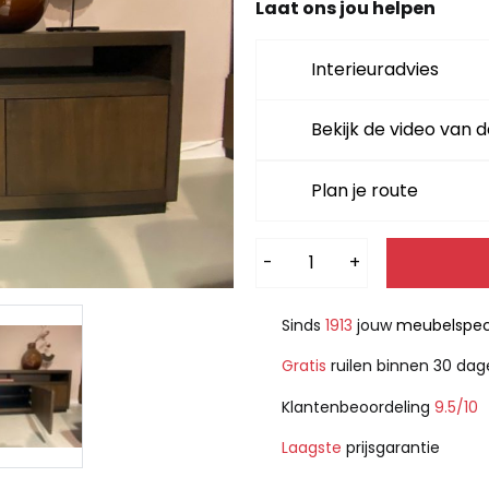
1.799,-.
899,-
Laat ons jou helpen
Interieuradvies
Bekijk de video van d
Plan je route
Alternative:
-
+
Sinds
1913
jouw
meubelspeci
Gratis
ruilen binnen 30 da
Klantenbeoordeling
9.5/10
Laagste
prijsgarantie