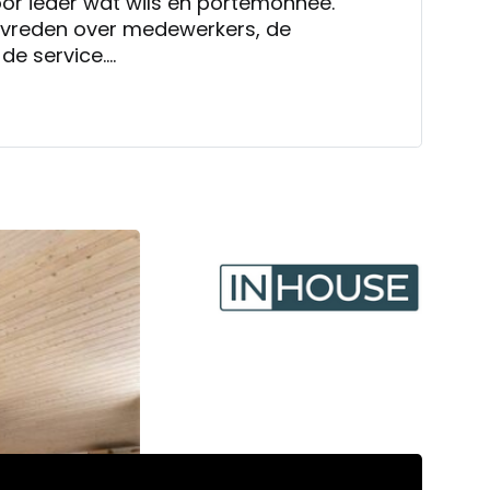
or ieder wat wils en portemonnee.
 tevreden over medewerkers, de
 de service.
j zeer content en genieten van onze