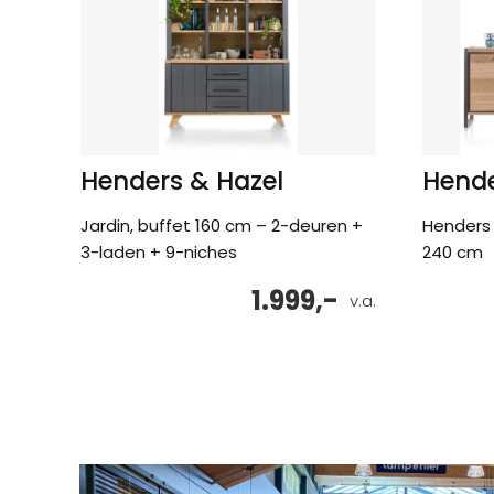
Henders & Hazel
Hende
Jardin, buffet 160 cm – 2-deuren +
Henders 
3-laden + 9-niches
240 cm
1.999,-
v.a.