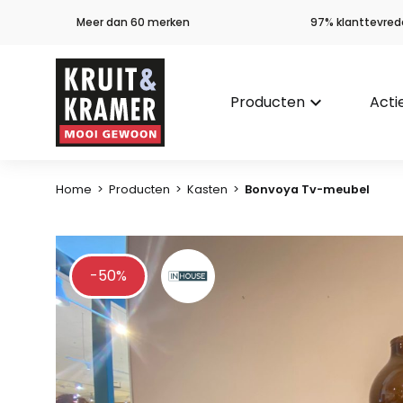
Meer dan 60 merken
97% klanttevred
Producten
keyboard_arrow_down
Acti
Home
>
Producten
>
Kasten
>
Bonvoya Tv-meubel
-50%