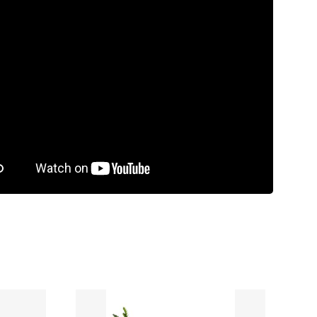
rdeling
9.5/10
Laagste
prijsgarantie