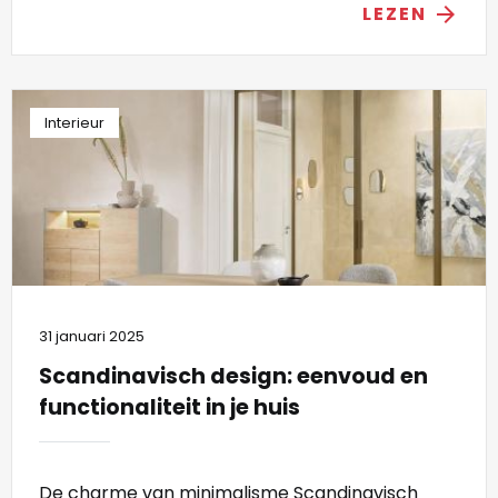
LEZEN
arrow_forward
Interieur
31 januari 2025
Scandinavisch design: eenvoud en
functionaliteit in je huis
De charme van minimalisme Scandinavisch