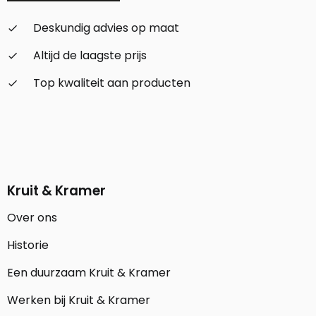
Deskundig advies op maat
check_small
Altijd de laagste prijs
check_small
Top kwaliteit aan producten
check_small
Kruit & Kramer
Over ons
Historie
Een duurzaam Kruit & Kramer
Werken bij Kruit & Kramer