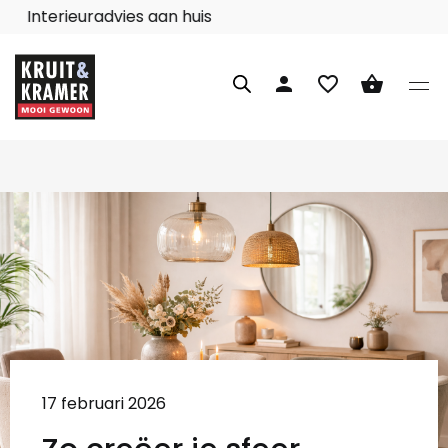
Interieuradvies aan huis
person
favorite_border
shopping_basket
17 februari 2026