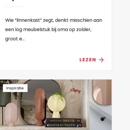
Wie “linnenkast” zegt, denkt misschien aan
een log meubelstuk bij oma op zolder,
groot e...
LEZEN
arrow_forward
Inspiratie