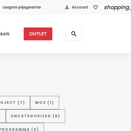
shopping
Laagste prijsgarantie
person_outline
Account
favorite_border
Producten
zoeken
search
kels
OUTLET
ROJECT (7)
MOS (1)
)
UNCATEGORIZED (8)
ROGRAMMA (2)