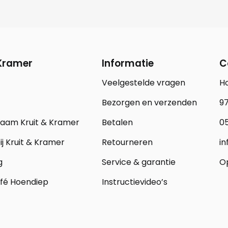
 Kramer
Informatie
C
Veelgestelde vragen
H
Bezorgen en verzenden
97
zaam Kruit & Kramer
Betalen
05
j Kruit & Kramer
Retourneren
in
g
Service & garantie
Op
fé Hoendiep
Instructievideo’s