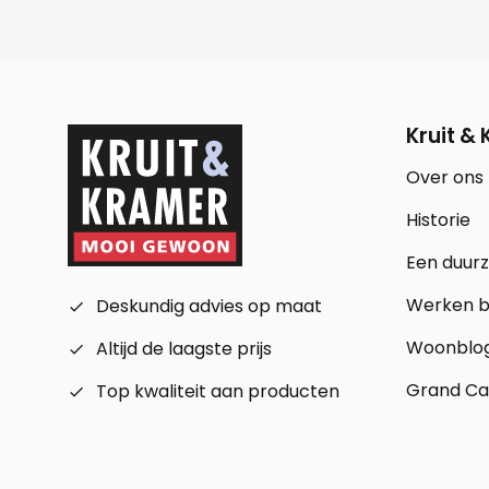
Kruit &
Over ons
Historie
Een duur
Werken bi
Deskundig advies op maat
check_small
Woonblo
Altijd de laagste prijs
check_small
Grand Ca
Top kwaliteit aan producten
check_small