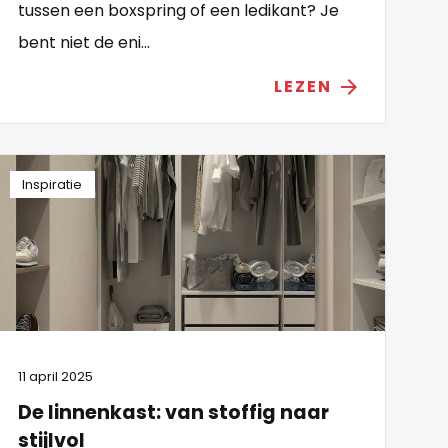
tussen een boxspring of een ledikant? Je
bent niet de eni...
LEZEN
arrow_forward
Inspiratie
11 april 2025
De linnenkast: van stoffig naar
stijlvol