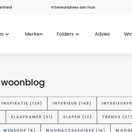
enheid
Interieuradvies aan huis
es
keyboard_arrow_down
Merken
Folders
keyboard_arrow_down
Advies
Win
e woonblog
INSPIRATIE (126)
INTERIEUR (148)
INTERIEURP
)
SLAAPKAMER (21)
SLAPEN (12)
TRENDS (27
WEBSHOP (5)
WOONACCESSOIRES (15)
WOONP