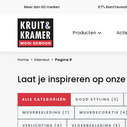
Meer dan 60 merken
97% klanttevred
Producten
keyboard_arrow_down
Acti
Home
>
Interieur
>
Pagina 8
Laat je inspireren op onz
ALLE CATEGORIEËN
GOUD STYLING (3)
MUURBEKLEDING (7)
MUURDECORATIE (4
VERLICHTING (4)
VLOERBEKLEDING (5)