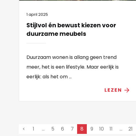
1 april 2025
Stijlvol én bewust kiezen voor
duurzame meubels
Duurzaam wonen is allang geen trend
meer, het is een lifestyle. Maar eerlijk is
eerlijk: als het om ...
LEZEN
arrow_forward
<
1
…
5
6
7
8
9
10
11
…
21