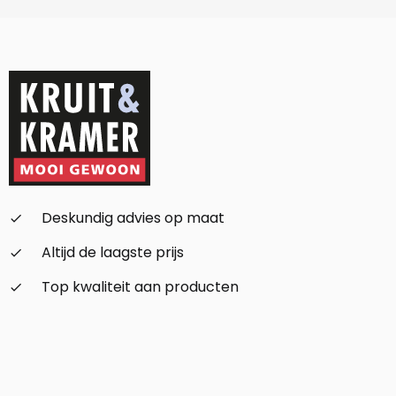
Deskundig advies op maat
check_small
Altijd de laagste prijs
check_small
Top kwaliteit aan producten
check_small