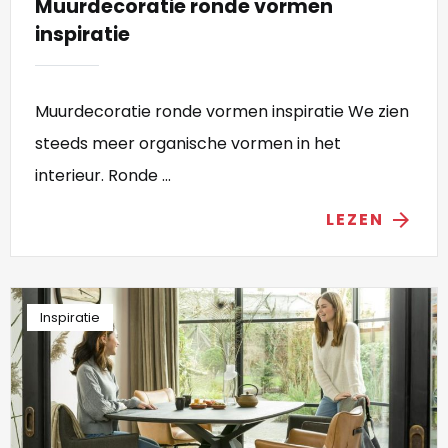
Muurdecoratie ronde vormen
inspiratie
Muurdecoratie ronde vormen inspiratie We zien
steeds meer organische vormen in het
interieur. Ronde ...
LEZEN
arrow_forward
Inspiratie