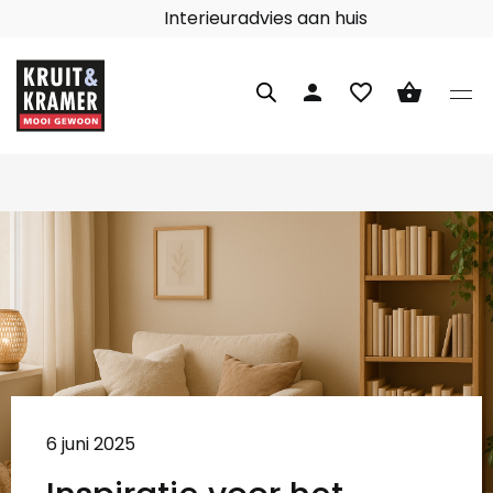
Interieuradvies aan huis
person
favorite_border
shopping_basket
6 juni 2025