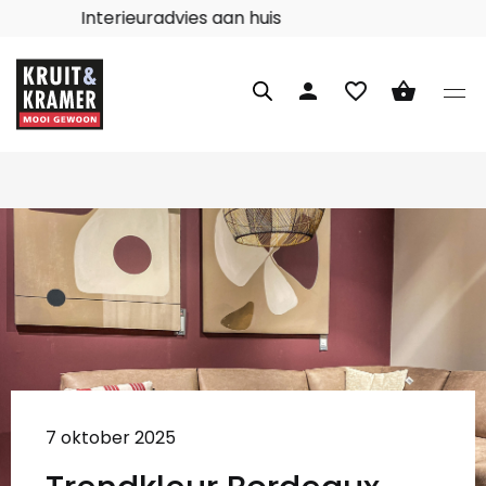
Interieuradvies aan huis
person
favorite_border
shopping_basket
7 oktober 2025