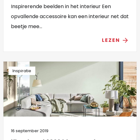
Inspirerende beelden in het interieur Een
opvallende accessoire kan een interieur net dat
beetje mee...
LEZEN
arrow_forward
Inspiratie
16 september 2019