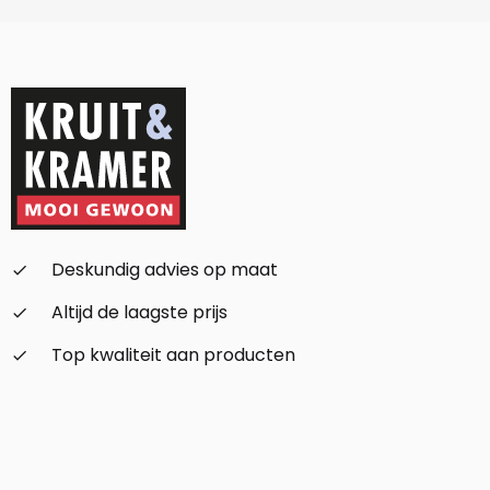
Deskundig advies op maat
check_small
Altijd de laagste prijs
check_small
Top kwaliteit aan producten
check_small