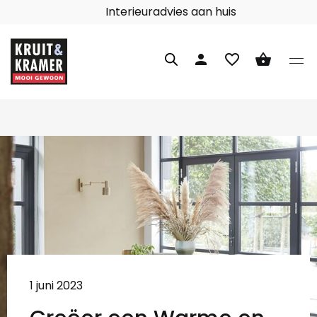
Interieuradvies aan huis
person
favorite_border
shopping_basket
1 juni 2023