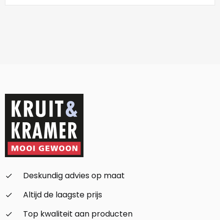
Deskundig advies op maat
check_small
Altijd de laagste prijs
check_small
Top kwaliteit aan producten
check_small