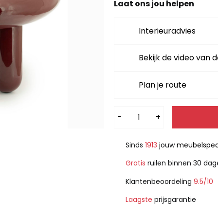
Laat ons jou helpen
Interieuradvies
Bekijk de video van d
Plan je route
Alternative:
-
+
Sinds
1913
jouw
meubelspeci
Gratis
ruilen binnen 30 da
Klantenbeoordeling
9.5/10
Laagste
prijsgarantie