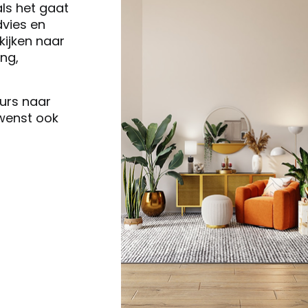
als het gaat
vies en
ijken naar
ng,
eurs naar
 wenst ook