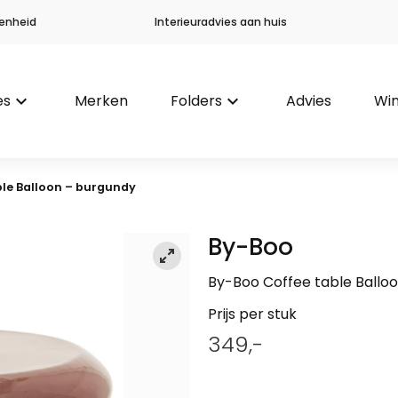
enheid
Interieuradvies aan huis
es
keyboard_arrow_down
Merken
Folders
keyboard_arrow_down
Advies
Win
ble Balloon – burgundy
By-Boo
By-Boo Coffee table Ballo
Prijs per stuk
349,-