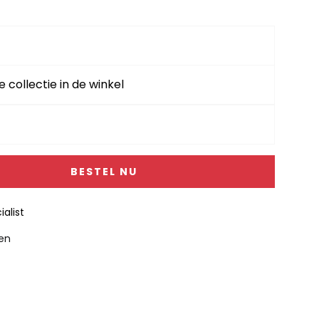
e collectie in de winkel
BESTEL NU
alist
gen