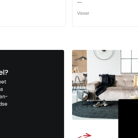
.....
Visser
el?
met
ns
len-
jdse