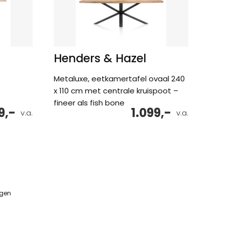
Henders & Hazel
Metaluxe, eetkamertafel ovaal 240
x 110 cm met centrale kruispoot –
fineer als fish bone
9,-
1.099,-
v.a.
v.a.
ngen