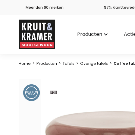
Meer dan 60 merken
97% klanttevred
Producten
keyboard_arrow_down
Acti
Home
>
Producten
>
Tafels
>
Overige tafels
>
Coffee ta
WEBSITE
ONLY