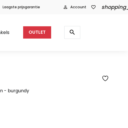
shopping
Laagste prijsgarantie
person_outline
Account
favorite_border
Producten
zoeken
search
kels
OUTLET
on - burgundy