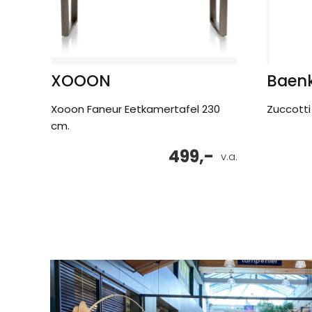
XOOON
Baen
Xooon Faneur Eetkamertafel 230
Zuccotti 
cm.
499,-
v.a.