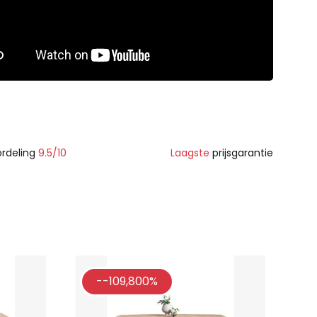
rdeling
9.5/10
Laagste
prijsgarantie
--109,800%