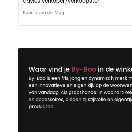
advies verkoper/verkoopster
Hennie van der Vlag
Waar vind je
By-Boo
in de wink
By-Boo is een fris, jong en dynamisch merk 
een innovatieve en eigen kijk op de woonwe
van vandaag. Als groothandel in woonartike
en accessoires, bieden zij stijlvolle en eigenti
producten.