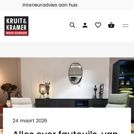
Interieuradvies aan huis
person
favorite_border
shopping_basket
24 maart 2026