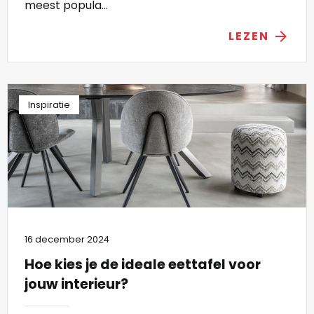
meest popula...
LEZEN
arrow_forward
Inspiratie
16 december 2024
Hoe kies je de ideale eettafel voor
jouw interieur?