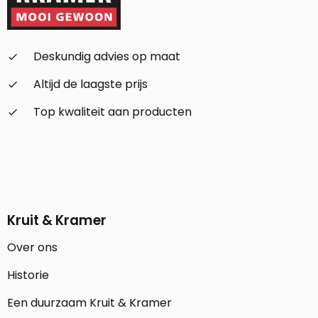
Deskundig advies op maat
check_small
Altijd de laagste prijs
check_small
Top kwaliteit aan producten
check_small
Kruit & Kramer
Over ons
Historie
Een duurzaam Kruit & Kramer