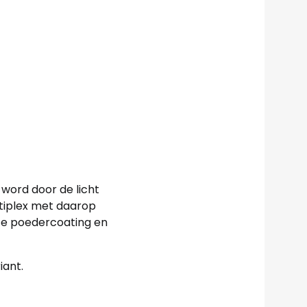
word door de licht
ltiplex met daarop
rte poedercoating en
iant.