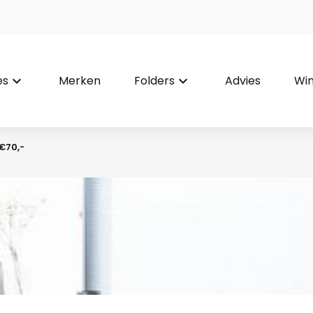
es
keyboard_arrow_down
Merken
Folders
keyboard_arrow_down
Advies
Win
€70,-