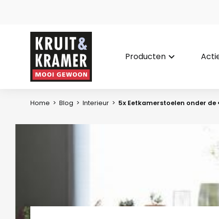
Producten
keyboard_arrow_down
Acti
Home
>
Blog
>
Interieur
>
5x Eetkamerstoelen onder de 