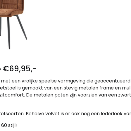
o €69,95,-
 met een vrolijke speelse vormgeving die geaccentueerd 
e eetstoel is gemaakt van een stevig metalen frame en mu
k zitcomfort. De metalen poten zijn voorzien van een zwa
tofsoorten. Behalve velvet is er ook nog een lederlook var
0 stijl!