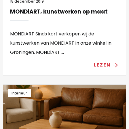
18 december 2019
MONDiART, kunstwerken op maat
MONDiART Sinds kort verkopen wij de
kunstwerken van MONDiART in onze winkel in
Groningen. MONDiART ...
LEZEN
arrow_forward
Interieur