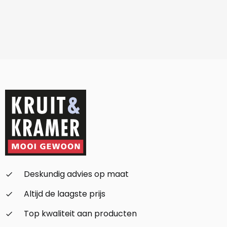
Deskundig advies op maat
check_small
Altijd de laagste prijs
check_small
Top kwaliteit aan producten
check_small