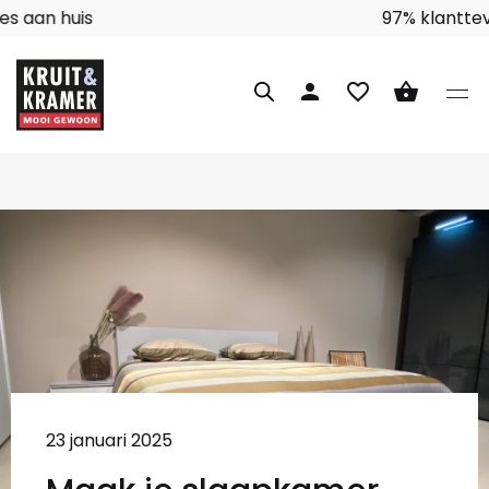
Interieuradvies aan huis
person
favorite_border
shopping_basket
23 januari 2025