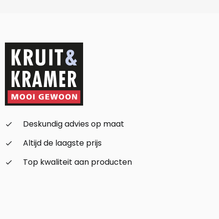
Deskundig advies op maat
check_small
Altijd de laagste prijs
check_small
Top kwaliteit aan producten
check_small