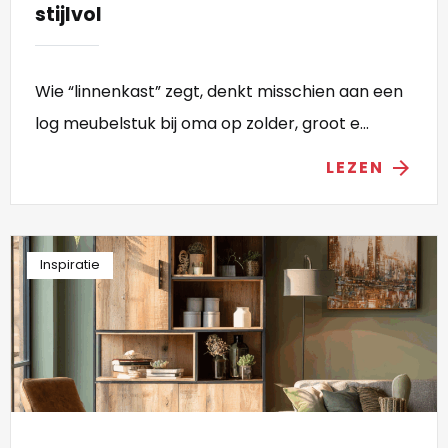
stijlvol
Wie “linnenkast” zegt, denkt misschien aan een
log meubelstuk bij oma op zolder, groot e...
LEZEN
arrow_forward
Inspiratie