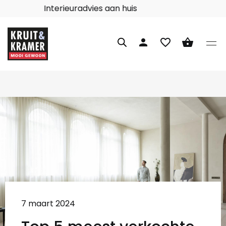
Interieuradvies aan huis
person
favorite_border
shopping_basket
7 maart 2024