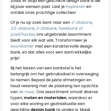
zodat er altijd een geschikte design bank is die
bij jouw wensen past. Laat je
inspireren
en
ontdek onze prachtige collecties!
Of je nu op zoek bent naar een
2-zitsbank
,
2,5-zitsbank
,
3-zitsbank,
hoekbank of
poef/hocker
, ons uitgebreide assortiment
biedt voor elk wat wils. Transformeer je
woonkamer
met een karaktervolle design
bank, en dat alles voor een aantrekkelijke
prijs!
Bij het kiezen van een bankstel is het
belangrijk om het gebruiksdoel in overweging
te nemen. Bepaal de juiste afmetingen en
houd rekening met de plaatsing ten opzichte
van
de muur
. Ons assortiment omvat diverse
typen,
maten en materialen
, waardoor er
voor elke woning en gezinssituatie een
geschikte
design bank
te vinden is. Maak