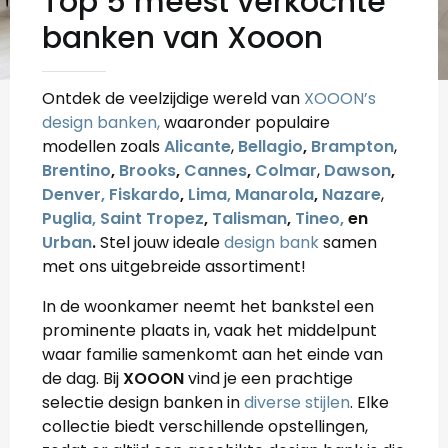
Top 5 meest verkochte
banken van Xooon
Ontdek de veelzijdige wereld van
XOOON’s
design banken,
waaronder populaire
modellen zoals
Alicante
,
Bellagio
,
Brampton
,
Brentino
,
Brooks
,
Cannes
,
Colmar
,
Dawson
,
Denver,
Fiskardo
,
Lima,
Manarola
,
Nazare
,
Puglia,
Saint Tropez
,
Talisman
,
Tineo,
en
Urban
.
Stel jouw ideale
design bank
samen
met ons uitgebreide assortiment!
In de woonkamer neemt het bankstel een
prominente plaats in, vaak het middelpunt
waar familie samenkomt aan het einde van
de dag. Bij
XOOON
vind je een prachtige
selectie design banken in
diverse stijlen
. Elke
collectie biedt verschillende opstellingen,