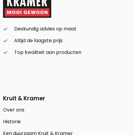
Deskundig advies op maat
check_small
Altijd de laagste prijs
check_small
Top kwaliteit aan producten
check_small
Kruit & Kramer
Over ons
Historie
Een duurzaam Kruit & Kramer