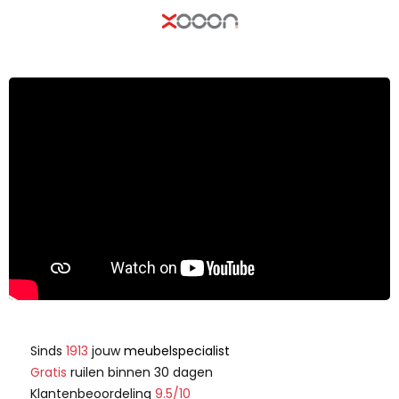
Sinds
1913
jouw
meubelspecialist
Gratis
ruilen binnen 30 dagen
Klantenbeoordeling
9.5/10