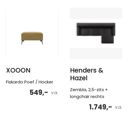
XOOON
Henders &
Hazel
Fiskardo Poef / Hocker
Zembla, 2,5-zits +
549,-
v.a.
longchair rechts
1.749,-
v.a.