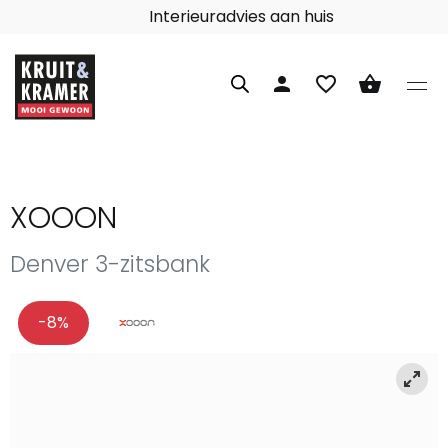
Interieuradvies aan huis
person
favorite_border
shopping_basket
XOOON
Denver 3-zitsbank
-8%