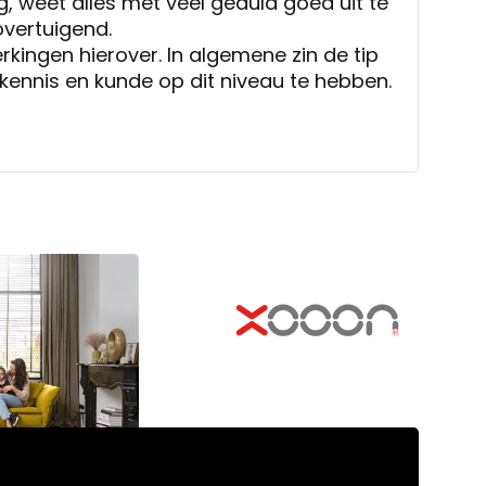
g, weet alles met veel geduld goed uit te
overtuigend.
kingen hierover. In algemene zin de tip
ennis en kunde op dit niveau te hebben.