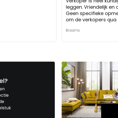
Verkoper is heel kundi
leggen. Vriendelijk en 
Geen specifieke opmer
om de verkopers qua k
Braams
el?
een
ctie
de
elstuk