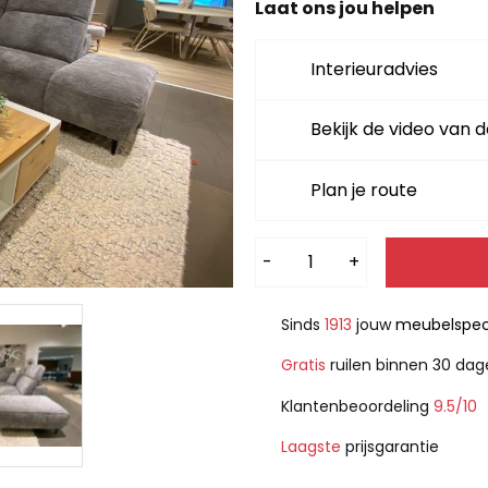
5.149,-.
3.9
Laat ons jou helpen
Interieuradvies
Bekijk de video van d
Plan je route
Alternative:
-
+
Sinds
1913
jouw
meubelspeci
Gratis
ruilen binnen 30 da
Klantenbeoordeling
9.5/10
Laagste
prijsgarantie