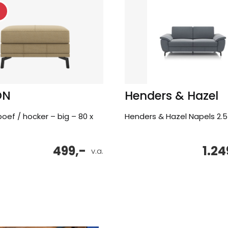
ON
Henders & Hazel
poef / hocker – big – 80 x
Henders & Hazel Napels 2.5
499,-
1.24
v.a.