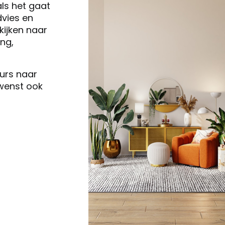
als het gaat
vies en
ijken naar
ng,
eurs naar
 wenst ook