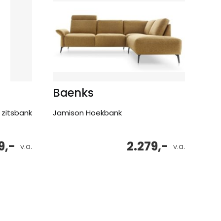
Baenks
 zitsbank
Jamison Hoekbank
9,-
2.279,-
v.a.
v.a.