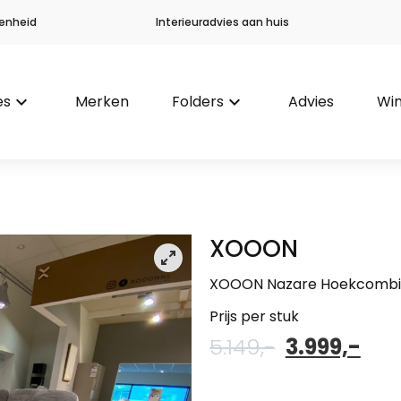
enheid
Interieuradvies aan huis
es
keyboard_arrow_down
Merken
Folders
keyboard_arrow_down
Advies
Win
XOOON
XOOON Nazare Hoekcombi
Prijs per stuk
Oorspronke
Hui
5.149,-
3.999,-
prijs
prij
was:
is: