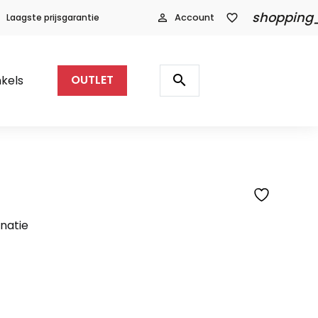
shopping
Laagste prijsgarantie
person_outline
Account
favorite_border
Producten
zoeken
search
kels
OUTLET
natie
lijke
dige
s