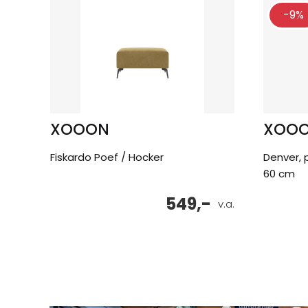
-9%
XOOON
XOO
Fiskardo Poef / Hocker
Denver, 
60 cm
549,-
v.a.