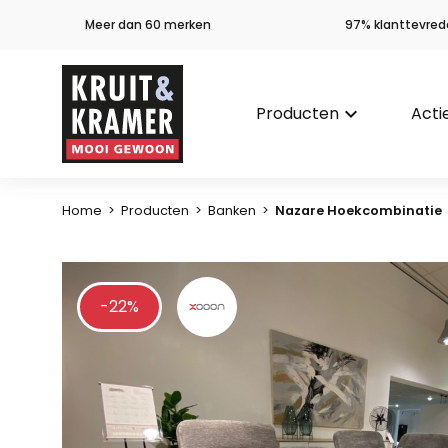
Meer dan 60 merken
97% klanttevred
Producten
keyboard_arrow_down
Acti
Home
>
Producten
>
Banken
>
Nazare Hoekcombinatie
-22%