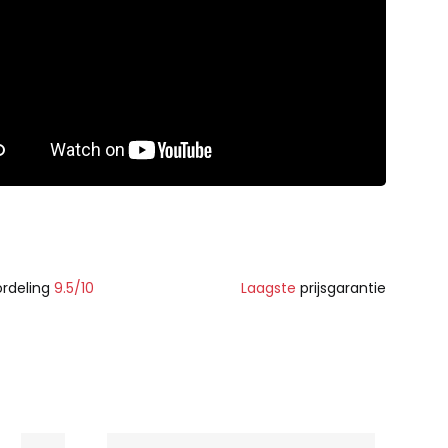
rdeling
9.5/10
Laagste
prijsgarantie