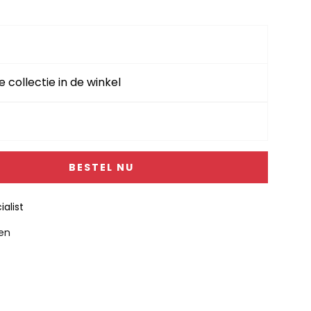
99,-.
e collectie in de winkel
BESTEL NU
alist
gen