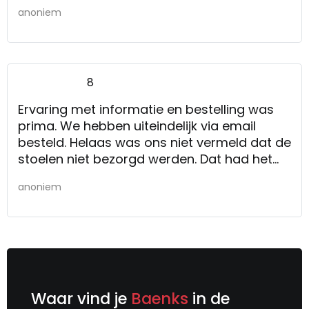
anoniem
8
Ervaring met informatie en bestelling was
prima. We hebben uiteindelijk via email
besteld. Helaas was ons niet vermeld dat de
stoelen niet bezorgd werden. Dat had het
nodige extra gedoe tot gevolg. Gelukkig
anoniem
konden we uiteindelijk toch nog een
bestelbus meekrijgen.
Informatie en bestelling (via email) was
prima
Waar vind je
Baenks
in de