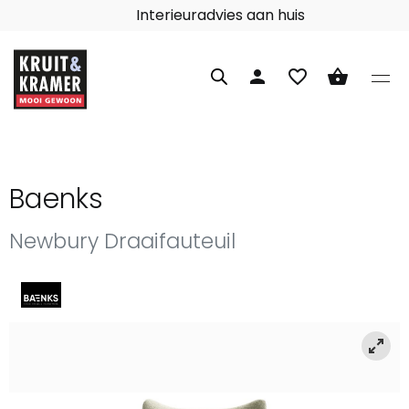
Interieuradvies aan huis
person
favorite_border
shopping_basket
Baenks
Newbury Draaifauteuil