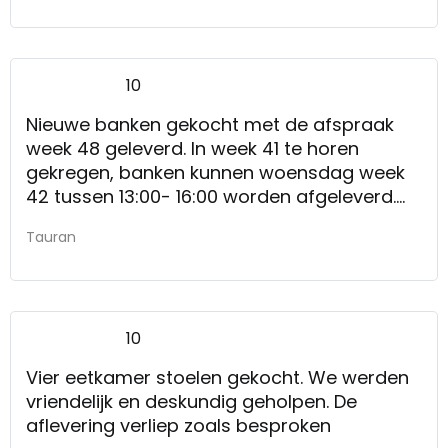
10
Nieuwe banken gekocht met de afspraak
week 48 geleverd. In week 41 te horen
gekregen, banken kunnen woensdag week
42 tussen 13:00- 16:00 worden afgeleverd.
Zoals afgesproken woensdag 14:30 netjes
Tauran
afgeleverd, gemonteerd en verpakking
netjes opgeruimd en meegenomen.
Bedankt Kruit en Kramer. Klasse service!
Nvt
10
Vier eetkamer stoelen gekocht. We werden
vriendelijk en deskundig geholpen. De
aflevering verliep zoals besproken