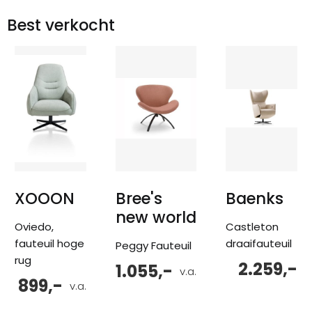
Best verkocht
XOOON
Bree's
Baenks
new world
Oviedo,
Castleton
fauteuil hoge
draaifauteuil
Peggy Fauteuil
rug
2.259,-
1.055,-
v.a.
899,-
v.a.