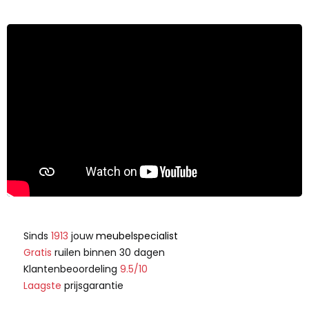
Sinds
1913
jouw
meubelspecialist
Gratis
ruilen binnen 30 dagen
Klantenbeoordeling
9.5/10
Laagste
prijsgarantie