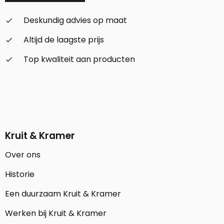
Deskundig advies op maat
check_small
Altijd de laagste prijs
check_small
Top kwaliteit aan producten
check_small
Kruit & Kramer
Over ons
Historie
Een duurzaam Kruit & Kramer
Werken bij Kruit & Kramer