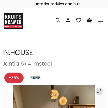
Interieuradvies aan huis
person
favorite_border
shopping_basket
IN.HOUSE
Jantia 6x Armstoel
-35%