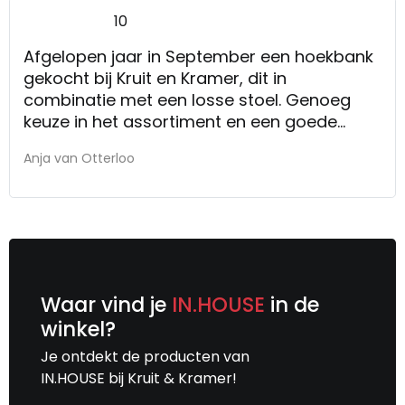
10
Afgelopen jaar in September een hoekbank
gekocht bij Kruit en Kramer, dit in
combinatie met een losse stoel. Genoeg
keuze in het assortiment en een goede
verkoper die met ons meedacht over de
Anja van Otterloo
kleurcombinatie en de bijpassende stoel. In
januari nogmaals terug gegaan naar de
winkel en bij de bank een kast en tv meubel
gekocht. Wij zijn nu in afwachting van de
levering maar verheugen ons er nu al op .
Waar vind je
IN.HOUSE
in de
winkel?
Je ontdekt de producten van
IN.HOUSE bij Kruit & Kramer!