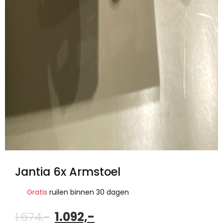
Jantia 6x Armstoel
Gratis
ruilen binnen 30 dagen
Oorspronkelijke
Huidige
1.674,-
1.092,-