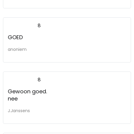
8
GOED
anoniem
8
Gewoon goed.
nee
J.Janssens