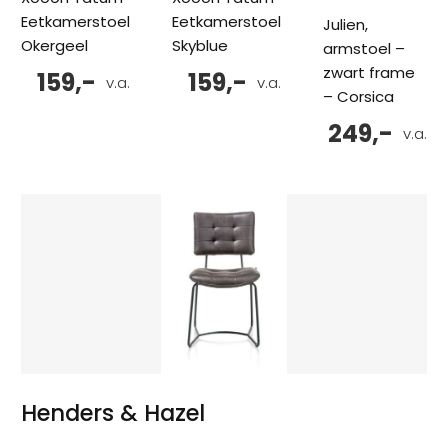
Eetkamerstoel
Eetkamerstoel
Julien,
Okergeel
Skyblue
armstoel –
zwart frame
159,-
159,-
v.a.
v.a.
– Corsica
249,-
v.a.
Henders & Hazel