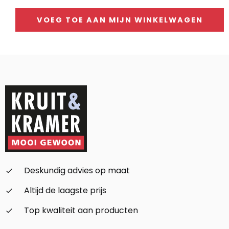
prijs
prijs
was:
is:
VOEG TOE AAN MIJN WINKELWAGEN
1.674,-.
1.092,-.
Alternative:
Deskundig advies op maat
check_small
Altijd de laagste prijs
check_small
Top kwaliteit aan producten
check_small