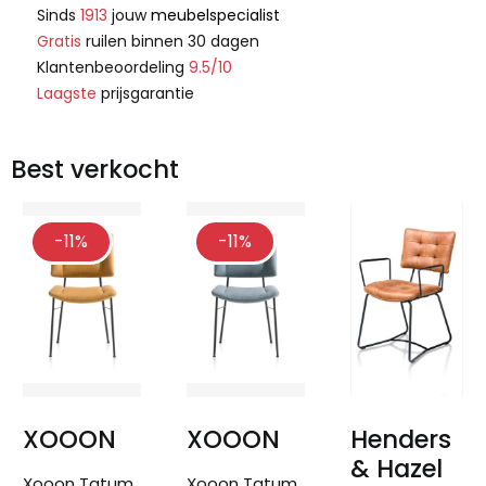
Sinds
1913
jouw
meubelspecialist
Gratis
ruilen binnen 30 dagen
Klantenbeoordeling
9.5/10
Laagste
prijsgarantie
Best verkocht
-11%
-11%
XOOON
XOOON
Henders
& Hazel
Xooon Tatum
Xooon Tatum