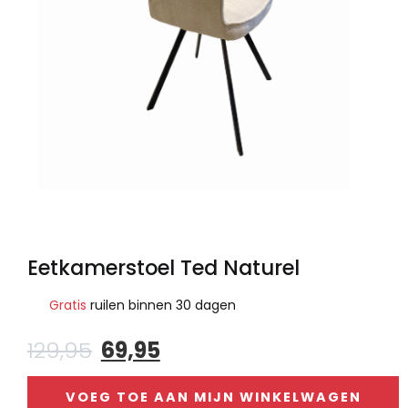
Eetkamerstoel Ted Naturel
Gratis
ruilen binnen 30 dagen
Oorspronkelijke
Huidige
129,95
69,95
prijs
prijs
was:
is:
VOEG TOE AAN MIJN WINKELWAGEN