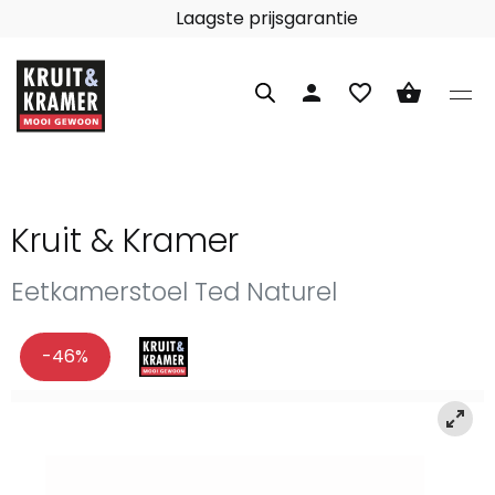
Laagste prijsgarantie
person
favorite_border
shopping_basket
Kruit & Kramer
Eetkamerstoel Ted Naturel
-46%