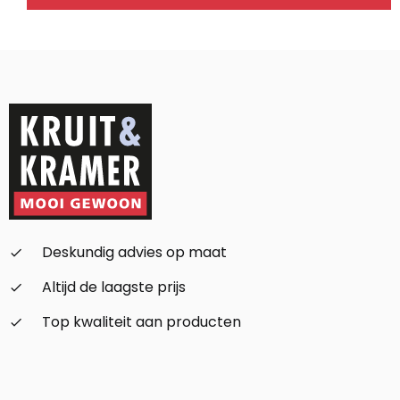
129,95.
69,95.
Alternative:
Deskundig advies op maat
check_small
Altijd de laagste prijs
check_small
Top kwaliteit aan producten
check_small