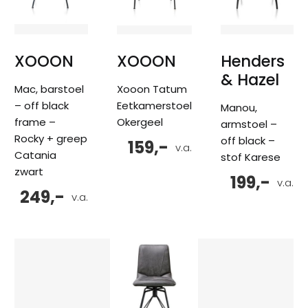
XOOON
XOOON
Henders
& Hazel
Mac, barstoel
Xooon Tatum
– off black
Eetkamerstoel
Manou,
frame –
Okergeel
armstoel –
Rocky + greep
off black –
159,-
v.a.
Catania
stof Karese
zwart
199,-
v.a.
249,-
v.a.