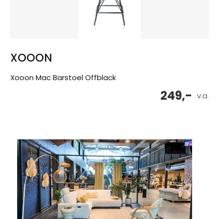
XOOON
Xooon Mac Barstoel Offblack
249,-
v.a.