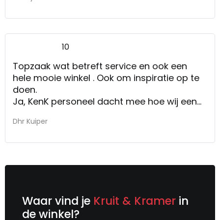
10
Topzaak wat betreft service en ook een
hele mooie winkel . Ook om inspiratie op te
doen.
Ja, KenK personeel dacht mee hoe wij een
poef die we 2 weken daarvoor hadden
Dhr Kuiper
gezien in de winkel op ons thuisadres in
Amsterdam bezorgd kregen. Dat ging heel
soepel en snel.
Waar vind je
Kruit & Kramer
in
de winkel?