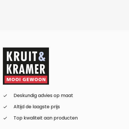
Deskundig advies op maat
check_small
Altijd de laagste prijs
check_small
Top kwaliteit aan producten
check_small