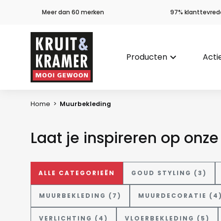
Meer dan 60 merken
97% klanttevred
Producten
keyboard_arrow_down
Acti
Home
>
Muurbekleding
Laat je inspireren op onz
ALLE CATEGORIEËN
GOUD STYLING (3)
MUURBEKLEDING (7)
MUURDECORATIE (4
VERLICHTING (4)
VLOERBEKLEDING (5)