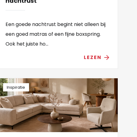
nachtrust
Een goede nachtrust begint niet alleen bij
een goed matras of een fijne boxspring.
Ook het juiste ho...
LEZEN
arrow_forward
Inspiratie