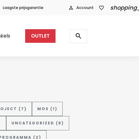
shopping
Laagste prijsgarantie
person_outline
Account
favorite_border
Producten
zoeken
search
kels
OUTLET
ROJECT (7)
MOS (1)
)
UNCATEGORIZED (8)
ROGRAMMA (2)