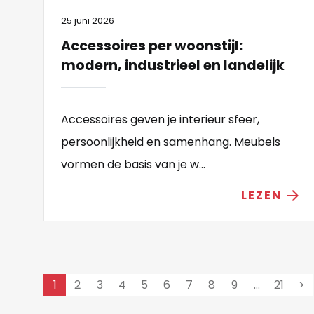
25 juni 2026
Accessoires per woonstijl:
modern, industrieel en landelijk
Accessoires geven je interieur sfeer,
persoonlijkheid en samenhang. Meubels
vormen de basis van je w...
LEZEN
arrow_forward
1
2
3
4
5
6
7
8
9
…
21
>