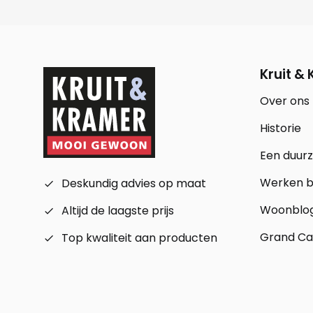
Kruit &
Over ons
Historie
Een duur
Werken bi
Deskundig advies op maat
check_small
Woonblo
Altijd de laagste prijs
check_small
Grand Ca
Top kwaliteit aan producten
check_small