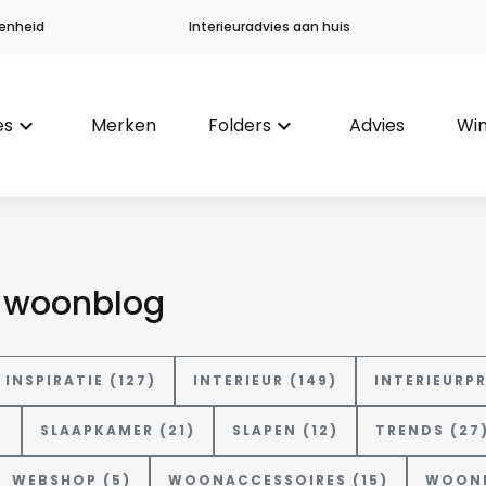
enheid
Interieuradvies aan huis
es
keyboard_arrow_down
Merken
Folders
keyboard_arrow_down
Advies
Win
e woonblog
INSPIRATIE (127)
INTERIEUR (149)
INTERIEURP
)
SLAAPKAMER (21)
SLAPEN (12)
TRENDS (27
WEBSHOP (5)
WOONACCESSOIRES (15)
WOONP