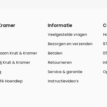
 Kramer
Informatie
C
Veelgestelde vragen
H
Bezorgen en verzenden
97
zaam Kruit & Kramer
Betalen
05
j Kruit & Kramer
Retourneren
in
g
Service & garantie
Op
fé Hoendiep
Instructievideo’s