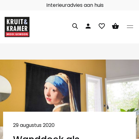
Interieuradvies aan huis
person
favorite_border
shopping_basket
29 augustus 2020