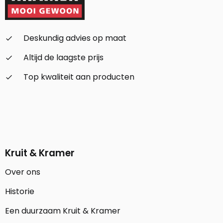
Deskundig advies op maat
check_small
Altijd de laagste prijs
check_small
Top kwaliteit aan producten
check_small
Kruit & Kramer
Over ons
Historie
Een duurzaam Kruit & Kramer