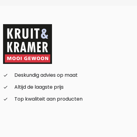
Deskundig advies op maat
check_small
Altijd de laagste prijs
check_small
Top kwaliteit aan producten
check_small