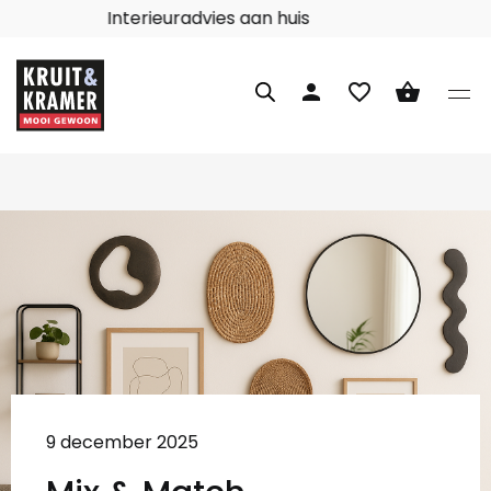
Interieuradvies aan huis
person
favorite_border
shopping_basket
9 december 2025