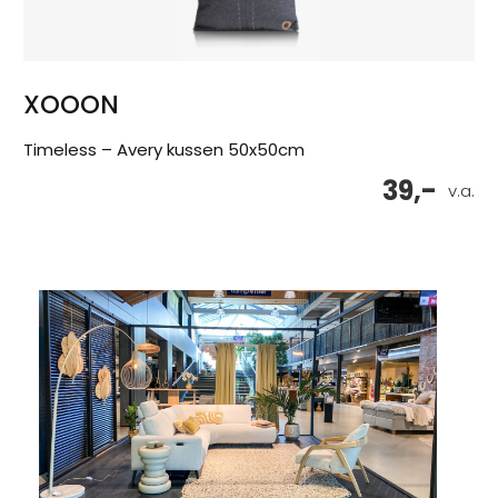
XOOON
Timeless – Avery kussen 50x50cm
39,-
v.a.