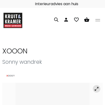
Interieuradvies aan huis
person
favorite_border
shopping_basket
XOOON
Sonny wandrek