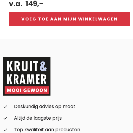
v.a.
149,-
VOEG TOE AAN MIJN WINKELWAGEN
Alternative:
Deskundig advies op maat
check_small
Altijd de laagste prijs
check_small
Top kwaliteit aan producten
check_small