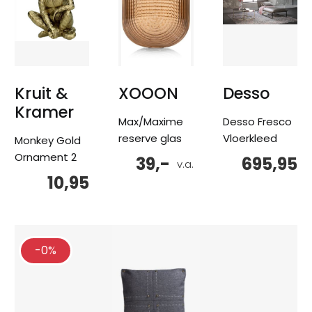
Kruit &
XOOON
Desso
Kramer
Max/Maxime
Desso Fresco
reserve glas
Vloerkleed
Monkey Gold
Ornament 2
39,-
695,95
v.a.
10,95
-0%