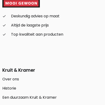
Deskundig advies op maat
check_small
Altijd de laagste prijs
check_small
Top kwaliteit aan producten
check_small
Kruit & Kramer
Over ons
Historie
Een duurzaam Kruit & Kramer