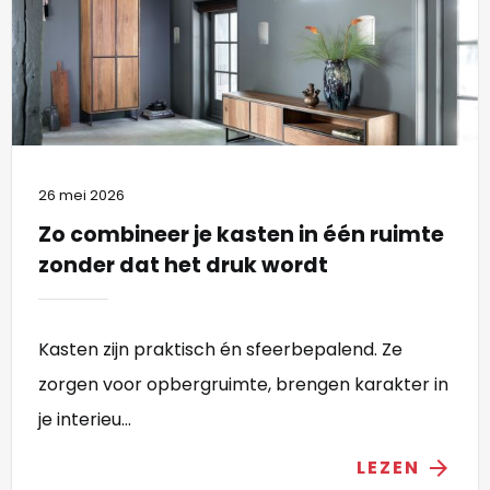
26 mei 2026
Zo combineer je kasten in één ruimte
zonder dat het druk wordt
Kasten zijn praktisch én sfeerbepalend. Ze
zorgen voor opbergruimte, brengen karakter in
je interieu...
LEZEN
arrow_forward