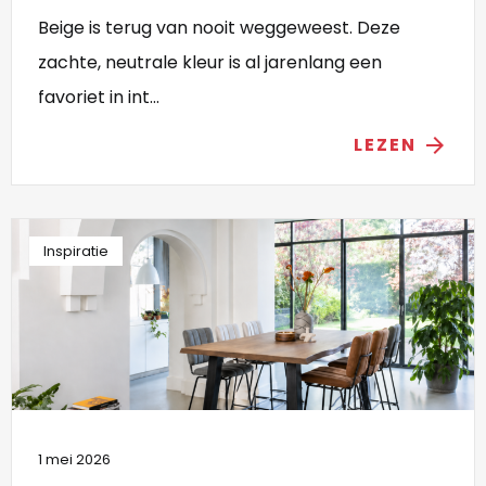
Beige is terug van nooit weggeweest. Deze
zachte, neutrale kleur is al jarenlang een
favoriet in int...
LEZEN
arrow_forward
Inspiratie
1 mei 2026