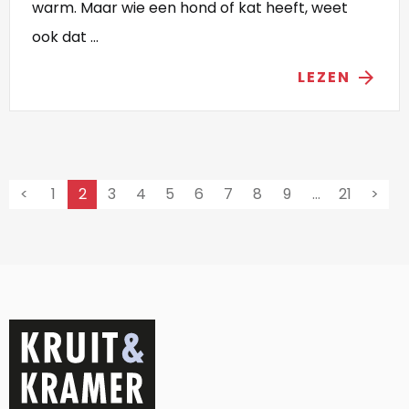
warm. Maar wie een hond of kat heeft, weet
ook dat ...
LEZEN
arrow_forward
<
1
2
3
4
5
6
7
8
9
…
21
>