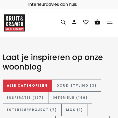
Interieuradvies aan huis
person
favorite_border
shopping_basket
Laat je inspireren op onze
woonblog
ALLE CATEGORIEËN
GOUD STYLING (3)
INSPIRATIE (127)
INTERIEUR (149)
INTERIEURPROJECT (7)
MOS (1)