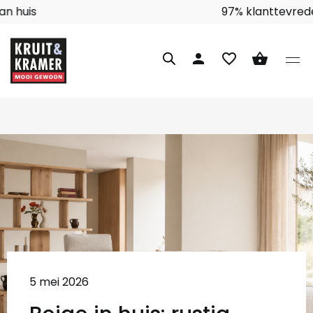
Interieuradvies aan huis
person
favorite_border
shopping_basket
5 mei 2026