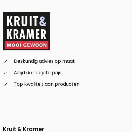
Deskundig advies op maat
check_small
Altijd de laagste prijs
check_small
Top kwaliteit aan producten
check_small
Kruit & Kramer