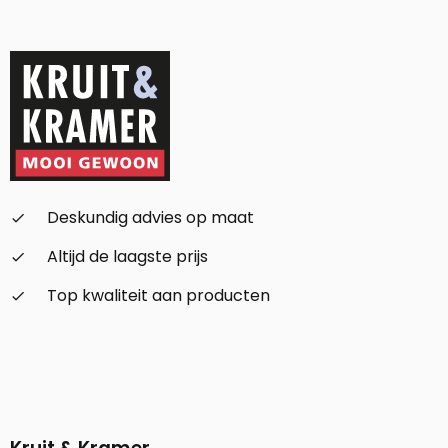
Deskundig advies op maat
check_small
Altijd de laagste prijs
check_small
Top kwaliteit aan producten
check_small