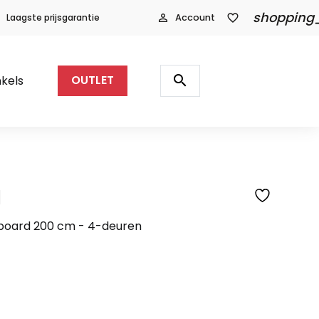
shopping
Laagste prijsgarantie
person_outline
Account
favorite_border
Producten
zoeken
search
kels
OUTLET
l
SFEERFOTO
wboard 200 cm - 4-deuren