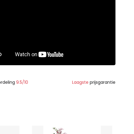
rdeling
9.5/10
Laagste
prijsgarantie