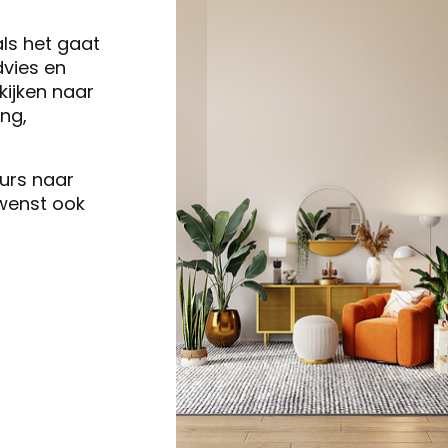
als het gaat
vies en
ijken naar
ng,
eurs naar
 wenst ook