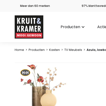
Meer dan 60 merken
97% klanttevred
Producten
keyboard_arrow_down
Acti
Home
>
Producten
>
Kasten
>
TV Meubels
>
Azulo, lowb