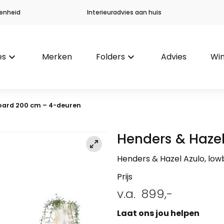
enheid
Interieuradvies aan huis
es
keyboard_arrow_down
Merken
Folders
keyboard_arrow_down
Advies
Win
oard 200 cm – 4-deuren
Henders & Haze
Henders & Hazel Azulo, lo
Prijs
v.a.
899,-
Laat ons jou helpen