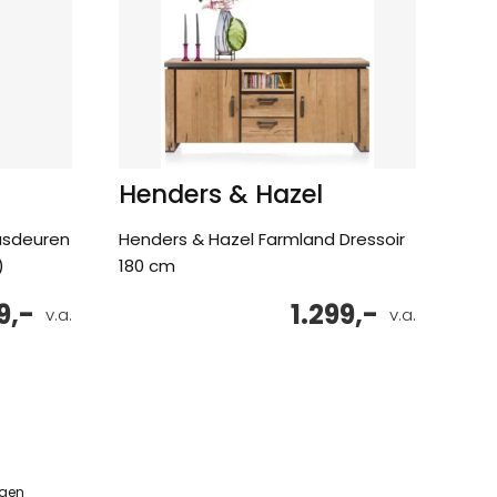
Henders & Hazel
lasdeuren
Henders & Hazel Farmland Dressoir
)
180 cm
9,-
1.299,-
v.a.
v.a.
ngen