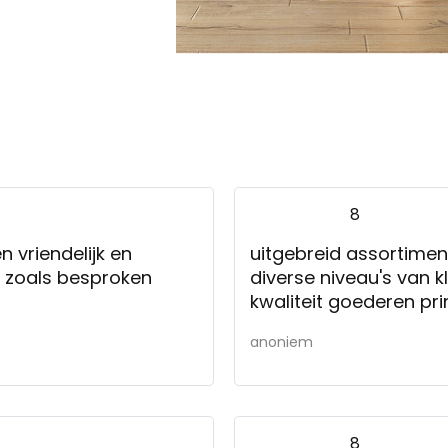
8
 en
uitgebreid assortimen
p zoals besproken
diverse niveau's van kl
kwaliteit goederen pr
anoniem
8