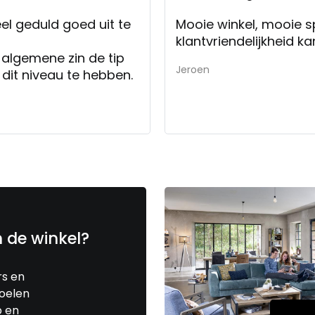
eel geduld goed uit te
Mooie winkel, mooie s
klantvriendelijkheid ka
 algemene zin de tip
Jeroen
dit niveau te hebben.
n de winkel?
rs en
toelen
p en