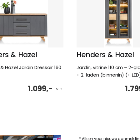
rs & Hazel
Henders & Hazel
& Hazel Jardin Dressoir 160
Jardin, vitrine 110 cm – 2-g
+ 2-laden (binnenin) (+ LED
1.099,-
1.79
v.a.
* Alleen voor nieuwe aanmeldi