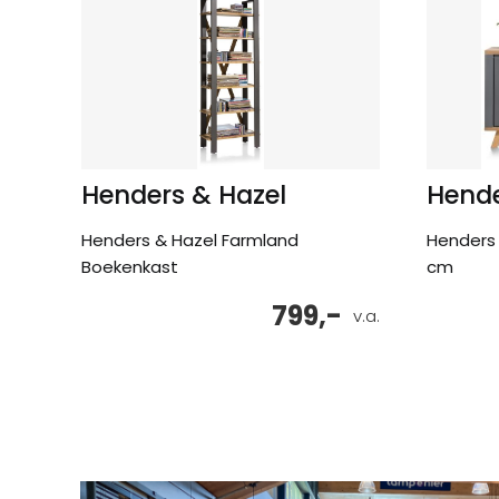
Henders & Hazel
Hende
Henders & Hazel Farmland
Henders 
Boekenkast
cm
799,-
v.a.