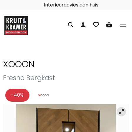
Interieuradvies aan huis
person
favorite_border
shopping_basket
XOOON
Fresno Bergkast
-40%