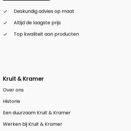
Deskundig advies op maat
check_small
Altijd de laagste prijs
check_small
Top kwaliteit aan producten
check_small
Kruit & Kramer
Over ons
Historie
Een duurzaam Kruit & Kramer
Werken bij Kruit & Kramer