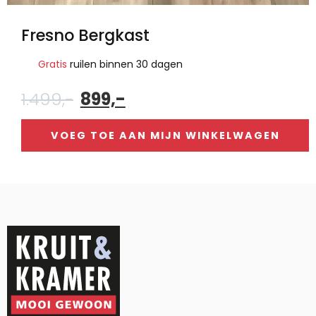
Fresno Bergkast
Gratis
ruilen binnen 30 dagen
Oorspronkelijke
Huidige
1.499,-
899,-
prijs
prijs
was:
is:
VOEG TOE AAN MIJN WINKELWAGEN
1.499,-.
899,-.
Alternative: