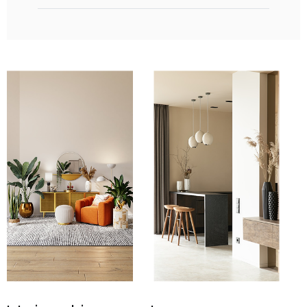
-
0
+
-