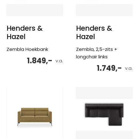
Henders &
Henders &
Hazel
Hazel
Zembla Hoekbank
Zembla, 2,5-zits +
longchair links
1.849,-
v.a.
1.749,-
v.a.