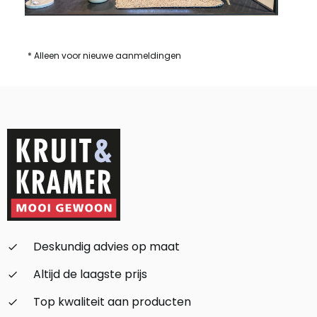
* Alleen voor nieuwe aanmeldingen
Deskundig advies op maat
check_small
Altijd de laagste prijs
check_small
Top kwaliteit aan producten
check_small