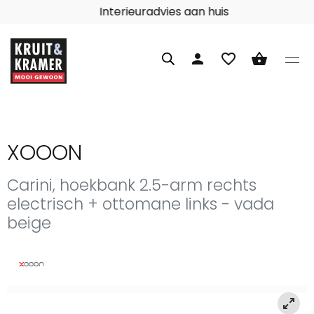
Interieuradvies aan huis
person
favorite_border
shopping_basket
XOOON
Carini, hoekbank 2.5-arm rechts
electrisch + ottomane links - vada
beige