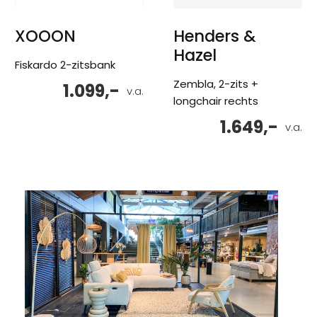
XOOON
Henders &
Hazel
Fiskardo 2-zitsbank
Zembla, 2-zits +
1.099,-
v.a.
longchair rechts
1.649,-
v.a.