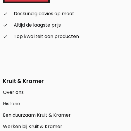
Deskundig advies op maat
check_small
Altijd de laagste prijs
check_small
Top kwaliteit aan producten
check_small
Kruit & Kramer
Over ons
Historie
Een duurzaam Kruit & Kramer
Werken bij Kruit & Kramer