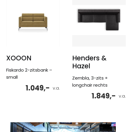
XOOON
Henders &
Hazel
Fiskardo 2-zitsbank –
small
Zembla, 3-zits +
longchair rechts
1.049,-
v.a.
1.849,-
v.a.