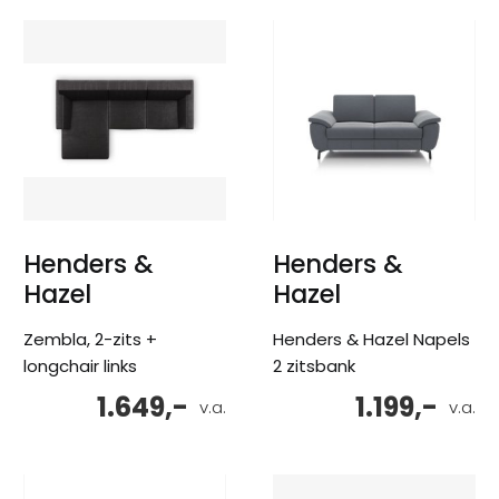
Henders &
Henders &
Hazel
Hazel
Zembla, 2-zits +
Henders & Hazel Napels
longchair links
2 zitsbank
1.649,-
1.199,-
v.a.
v.a.