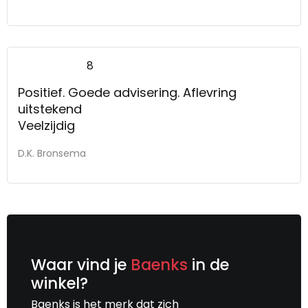
8
Positief. Goede advisering. Aflevring
uitstekend
Veelzijdig
D.K. Bronsema
Waar vind je
Baenks
in de
winkel?
Baenks is het merk dat zich