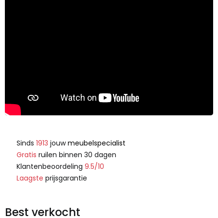
Sinds
1913
jouw
meubelspecialist
Gratis
ruilen binnen 30 dagen
Klantenbeoordeling
9.5/10
Laagste
prijsgarantie
Best verkocht