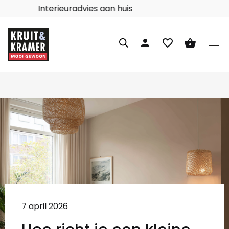
Interieuradvies aan huis
person
favorite_border
shopping_basket
7 april 2026