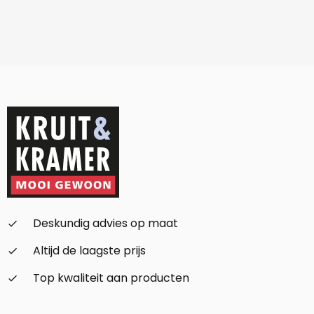
Deskundig advies op maat
check_small
Altijd de laagste prijs
check_small
Top kwaliteit aan producten
check_small