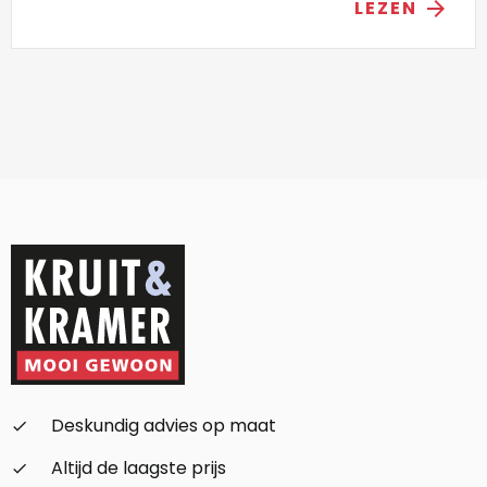
LEZEN
arrow_forward
Deskundig advies op maat
check_small
Altijd de laagste prijs
check_small