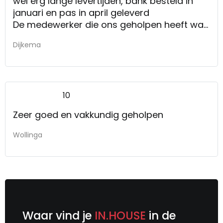
wel erg lange levertijden, bank besteld in
januari en pas in april geleverd
De medewerker die ons geholpen heeft was
super vriendelijk en wist waar hij het over
Dijkema
had!
10
Zeer goed en vakkundig geholpen
Wollinga
Waar vind je
IN.HOUSE
in de