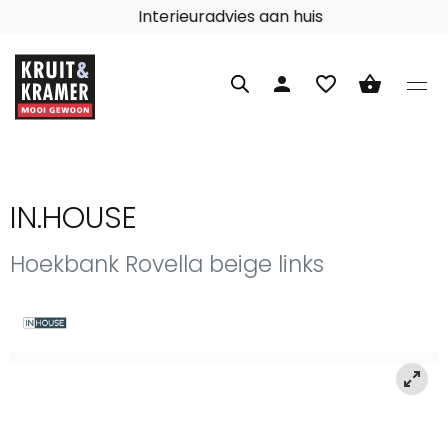
Interieuradvies aan huis
person
favorite_border
shopping_basket
IN.HOUSE
Hoekbank Rovella beige links