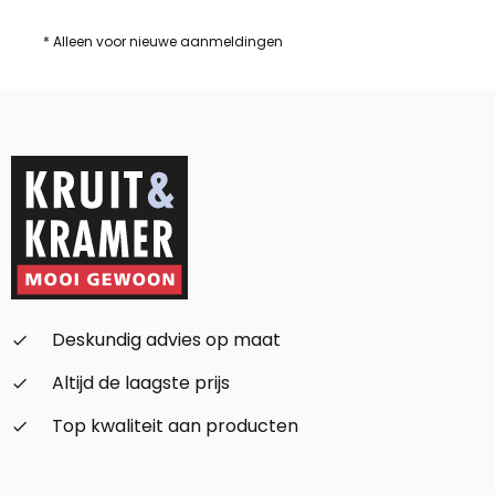
* Alleen voor nieuwe aanmeldingen
Deskundig advies op maat
check_small
Altijd de laagste prijs
check_small
Top kwaliteit aan producten
check_small