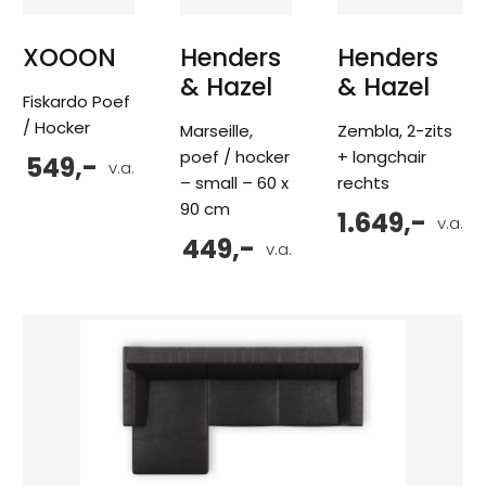
XOOON
Henders
Henders
& Hazel
& Hazel
Fiskardo Poef
/ Hocker
Marseille,
Zembla, 2-zits
poef / hocker
+ longchair
549,-
v.a.
– small – 60 x
rechts
90 cm
1.649,-
v.a.
449,-
v.a.