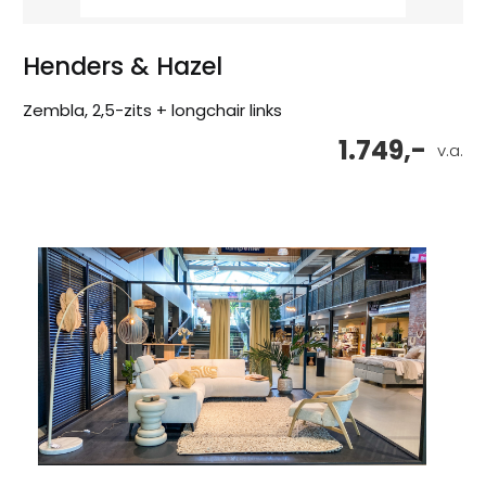
Henders & Hazel
Zembla, 2,5-zits + longchair links
1.749,-
v.a.