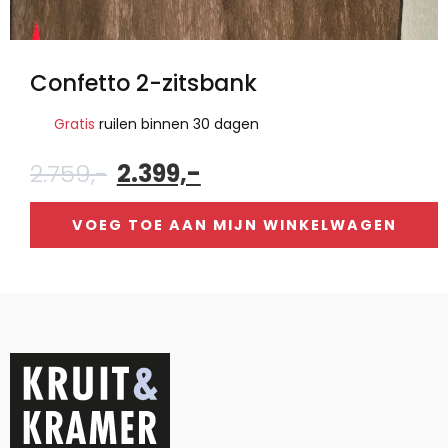
Confetto 2-zitsbank
Gratis
ruilen binnen 30 dagen
Oorspronkelijke
Huidige
2.759,-
2.399,-
prijs
prijs
was:
is:
VOEG TOE AAN MIJN WINKELWAGEN
2.759,-.
2.399,-.
Alternative: