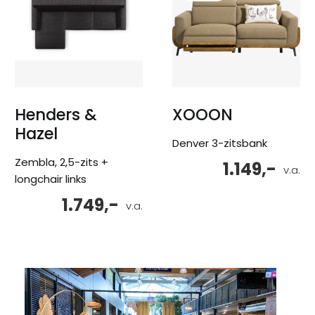
Henders &
XOOON
Hazel
Denver 3-zitsbank
Zembla, 2,5-zits +
1.149,-
v.a.
longchair links
1.749,-
v.a.