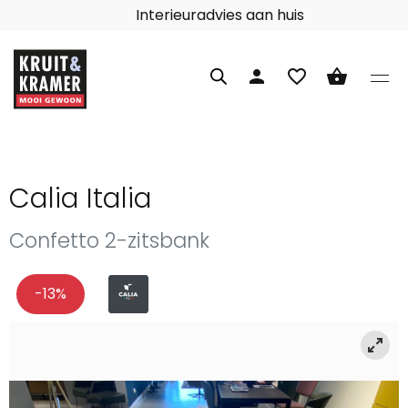
Interieuradvies aan huis
person
favorite_border
shopping_basket
Calia Italia
Confetto 2-zitsbank
-13%