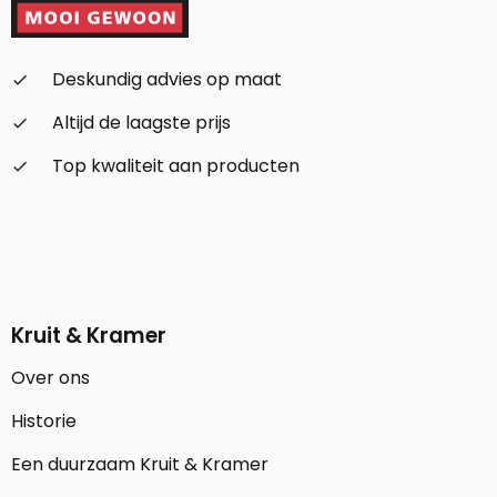
Deskundig advies op maat
check_small
Altijd de laagste prijs
check_small
Top kwaliteit aan producten
check_small
Kruit & Kramer
Over ons
Historie
Een duurzaam Kruit & Kramer