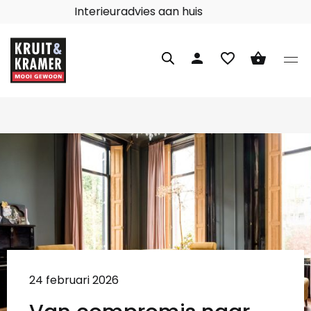
Interieuradvies aan huis
person
favorite_border
shopping_basket
24 februari 2026