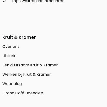
Top kwaliteit aan producten
check_small
Kruit & Kramer
Over ons
Historie
Een duurzaam Kruit & Kramer
Werken bij Kruit & Kramer
Woonblog
Grand Café Hoendiep