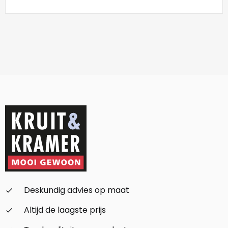
Deskundig advies op maat
check_small
Altijd de laagste prijs
check_small